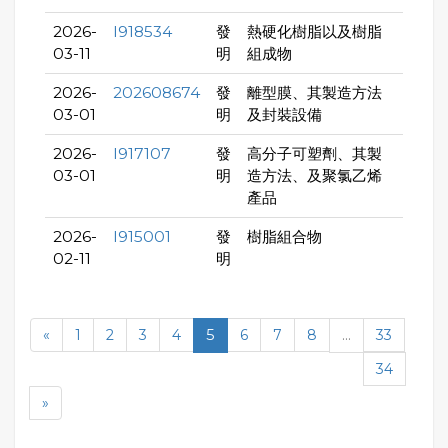
2026-
I918534
發
熱硬化樹脂以及樹脂
03-11
明
組成物
2026-
202608674
發
離型膜、其製造方法
03-01
明
及封裝設備
2026-
I917107
發
高分子可塑劑、其製
03-01
明
造方法、及聚氯乙烯
產品
2026-
I915001
發
樹脂組合物
02-11
明
«
1
2
3
4
5
6
7
8
...
33
34
»