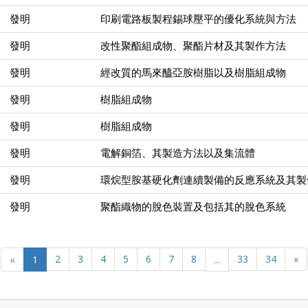
發明
印刷電路板製程錫球壓平的優化系統與方法
發明
改性聚酯組成物、聚酯片材及其製作方法
發明
經改質的馬來醯亞胺樹脂以及樹脂組成物
發明
樹脂組成物
發明
樹脂組成物
發明
電解銅箔、其製造方法以及集流體
發明
環烷型胺基硬化劑連續製備的反應系統及其製
發明
聚酯織物的脫色裝置及包括其的脫色系統
«
1
2
3
4
5
6
7
8
...
33
34
»