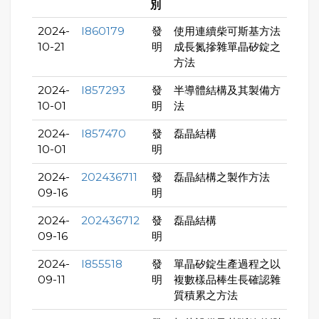
別
2024-
I860179
發
使用連續柴可斯基方法
10-21
明
成長氮摻雜單晶矽錠之
方法
2024-
I857293
發
半導體結構及其製備方
10-01
明
法
2024-
I857470
發
磊晶結構
10-01
明
2024-
202436711
發
磊晶結構之製作方法
09-16
明
2024-
202436712
發
磊晶結構
09-16
明
2024-
I855518
發
單晶矽錠生產過程之以
09-11
明
複數樣品棒生長確認雜
質積累之方法