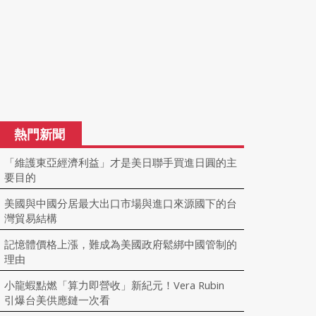
熱門新聞
「維護東亞經濟利益」才是美日聯手買進日圓的主
要目的
美國與中國分居最大出口市場與進口來源國下的台
灣貿易結構
記憶體價格上漲，難成為美國政府鬆綁中國管制的
理由
小龍蝦點燃「算力即營收」新紀元！Vera Rubin
引爆台美供應鏈一次看