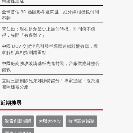
傳染性癌症
全球首個 3D 熱隱形斗篷問世，紅外線相機也偵測
不到
黃仁勳：現在是創業史上最佳時機，別問值不值
得，先問「有多難？」
中國 DUV 交貨消息引發半導體連鎖殺盤效應，專
家解析真相指劃錯重點
中國廠商強攻玻璃基板先進封裝，台廠供應鏈整合
備戰
立院三讀刪除兄弟姊妹特留分！專家提醒：沒寫遺
囑照樣被分產
近期搜尋
潤泰創新國際
大聯大控股
台灣高速鐵路