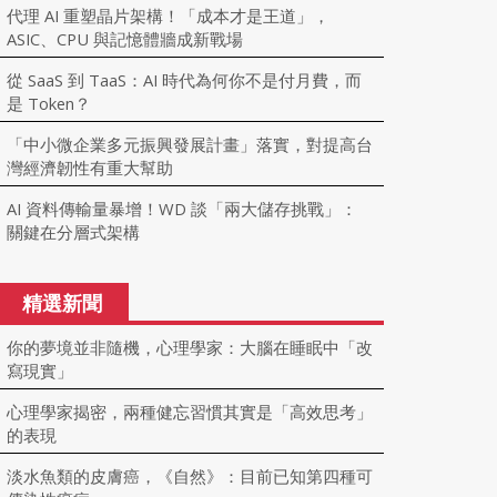
代理 AI 重塑晶片架構！「成本才是王道」，
ASIC、CPU 與記憶體牆成新戰場
從 SaaS 到 TaaS：AI 時代為何你不是付月費，而
是 Token？
「中小微企業多元振興發展計畫」落實，對提高台
灣經濟韌性有重大幫助
AI 資料傳輸量暴增！WD 談「兩大儲存挑戰」：
關鍵在分層式架構
精選新聞
你的夢境並非隨機，心理學家：大腦在睡眠中「改
寫現實」
心理學家揭密，兩種健忘習慣其實是「高效思考」
的表現
淡水魚類的皮膚癌，《自然》：目前已知第四種可