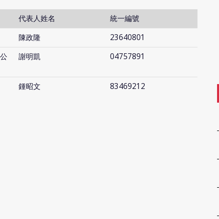
代表人姓名
統一編號
陳政隆
23640801
公
謝明凱
04757891
鍾昭文
83469212