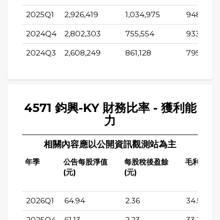
2025Q1
2,926,419
1,034,975
948,695
2024Q4
2,802,303
755,554
933,133
2024Q3
2,608,249
861,128
795,389
4571 鈞興-KY 財務比率 - 獲利能
力
相關內容應以公開資訊觀測站為主
年季
公告每股淨值
每股稅後盈餘
毛利率(%)
(元)
(元)
2026Q1
64.94
2.36
34.5
2025Q4
61.13
2.23
33.35