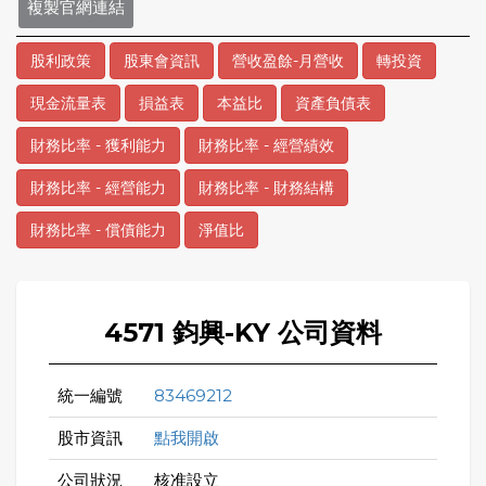
複製官網連結
股利政策
股東會資訊
營收盈餘-月營收
轉投資
現金流量表
損益表
本益比
資產負債表
財務比率 - 獲利能力
財務比率 - 經營績效
財務比率 - 經營能力
財務比率 - 財務結構
財務比率 - 償債能力
淨值比
4571 鈞興-KY 公司資料
統一編號
83469212
股市資訊
點我開啟
公司狀況
核准設立