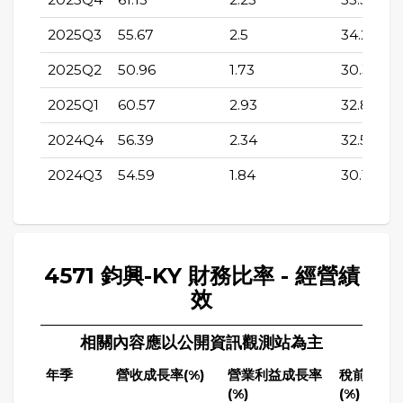
2025Q3
55.67
2.5
34.21
2025Q2
50.96
1.73
30.32
2025Q1
60.57
2.93
32.84
2024Q4
56.39
2.34
32.57
2024Q3
54.59
1.84
30.15
4571 鈞興-KY 財務比率 - 經營績
效
相關內容應以公開資訊觀測站為主
年季
營收成長率(%)
營業利益成長率
稅前純益
(%)
(%)