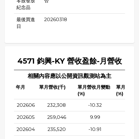
零股發放
否
紀念品
最後買進
20260318
日
4571 鈞興-KY 營收盈餘-月營收
相關內容應以公開資訊觀測站為主
年月
單月營收(千)
單月營收月變動
單月營收
(%)
(%)
202606
232,308
-10.32
5.51
202605
259,046
9.99
7.22
202604
235,520
-10.91
10.3