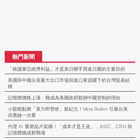
熱門新聞
「維護東亞經濟利益」才是美日聯手買進日圓的主要目的
美國與中國分居最大出口市場與進口來源國下的台灣貿易結
構
記憶體價格上漲，難成為美國政府鬆綁中國管制的理由
小龍蝦點燃「算力即營收」新紀元！Vera Rubin 引爆台美
供應鏈一次看
代理 AI 重塑晶片架構！「成本才是王道」，ASIC、CPU 與
記憶體牆成新戰場