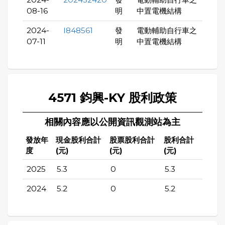
08-16
明
中置電機結構
2024-
I848561
發
電動輔助自行車之
07-11
明
中置電機結構
4571 鈞興-KY 股利政策
相關內容應以公開資訊觀測站為主
發放年
現金股利合計
股票股利合計
股利合計
度
(元)
(元)
(元)
2025
5.3
0
5.3
2024
5.2
0
5.2