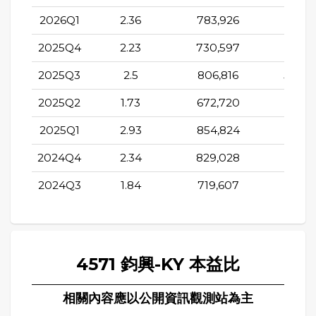
2026Q1
2.36
783,926
513,5
2025Q4
2.23
730,597
486,9
2025Q3
2.5
806,816
530,7
2025Q2
1.73
672,720
468,7
2025Q1
2.93
854,824
574,0
2024Q4
2.34
829,028
559,0
2024Q3
1.84
719,607
502,6
4571 鈞興-KY 本益比
相關內容應以公開資訊觀測站為主