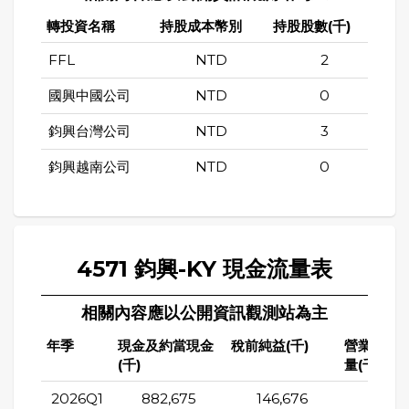
轉投資名稱
持股成本幣別
持股股數(千)
持股
FFL
NTD
2
國興中國公司
NTD
0
鈞興台灣公司
NTD
3
鈞興越南公司
NTD
0
4571 鈞興-KY 現金流量表
相關內容應以公開資訊觀測站為主
年季
現金及約當現金
稅前純益(千)
營業活動
(千)
量(千)
2026Q1
882,675
146,676
94,7