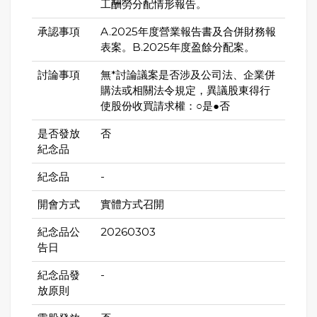
工酬勞分配情形報告。
承認事項
A.2025年度營業報告書及合併財務報
表案。B.2025年度盈餘分配案。
討論事項
無*討論議案是否涉及公司法、企業併
購法或相關法令規定，異議股東得行
使股份收買請求權：○是●否
是否發放
否
紀念品
紀念品
-
開會方式
實體方式召開
紀念品公
20260303
告日
紀念品發
-
放原則