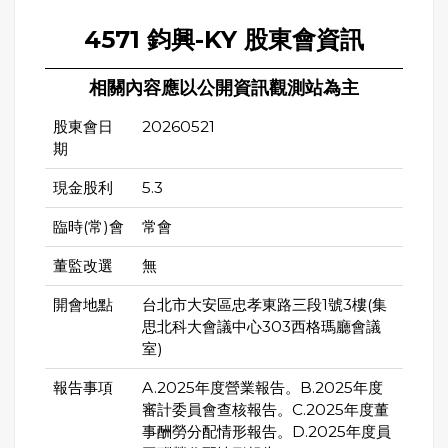
4571 鈞興-KY 股東會資訊
相關內容應以公開資訊觀測站為主
股東會日
20260521
期
現金股利
5.3
臨時(常)會
常會
董監改選
無
開會地點
台北市大安區忠孝東路三段1號3樓(集
思北科大會議中心303西格瑪廳會議
室)
報告事項
A.2025年度營業報告。B.2025年度
審計委員會查核報告。C.2025年度董
事酬勞分配情形報告。D.2025年度員