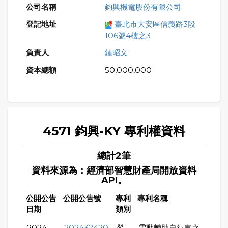
鈞興機電股份有限公司
臺北市大安區信義路3段
106號4樓之3
鍾昭文
50,000,000
4571 鈞興-KY 專利權資料
總計2筆
資料來源為：經濟部智慧財產局開放資料
API。
公開公告
公開公告號
專利
專利名稱
日期
類別
2024-
202432420
發
電動輔助自行車之