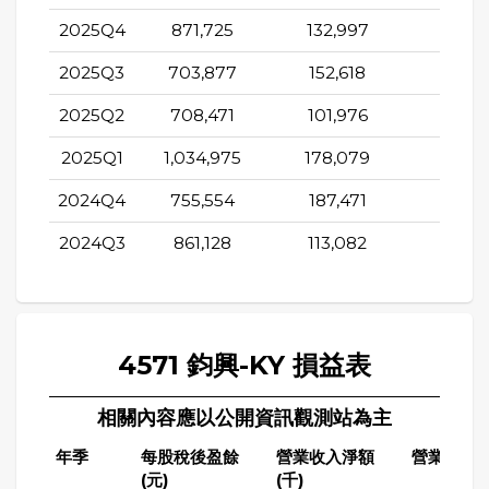
2025Q4
871,725
132,997
224,6
2025Q3
703,877
152,618
208,3
2025Q2
708,471
101,976
91,6
2025Q1
1,034,975
178,079
136,6
2024Q4
755,554
187,471
191,0
2024Q3
861,128
113,082
27,2
4571 鈞興-KY 損益表
相關內容應以公開資訊觀測站為主
年季
每股稅後盈餘
營業收入淨額
營業成本(
(元)
(千)