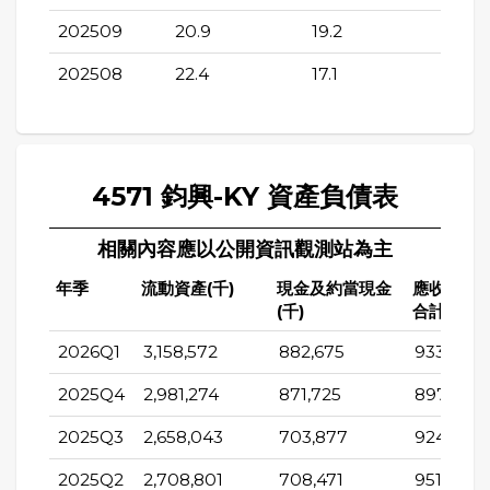
202509
20.9
19.2
202508
22.4
17.1
4571 鈞興-KY 資產負債表
相關內容應以公開資訊觀測站為主
年季
流動資產(千)
現金及約當現金
應收帳款
(千)
合計(千)
2026Q1
3,158,572
882,675
933,420
2025Q4
2,981,274
871,725
897,738
2025Q3
2,658,043
703,877
924,131
2025Q2
2,708,801
708,471
951,459