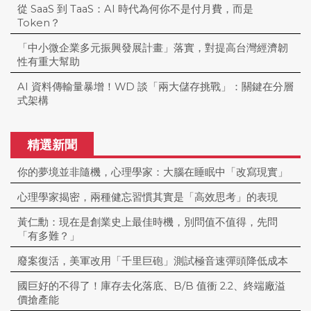
從 SaaS 到 TaaS：AI 時代為何你不是付月費，而是
Token？
「中小微企業多元振興發展計畫」落實，對提高台灣經濟韌
性有重大幫助
AI 資料傳輸量暴增！WD 談「兩大儲存挑戰」：關鍵在分層
式架構
精選新聞
你的夢境並非隨機，心理學家：大腦在睡眠中「改寫現實」
心理學家揭密，兩種健忘習慣其實是「高效思考」的表現
黃仁勳：現在是創業史上最佳時機，別問值不值得，先問
「有多難？」
廢案復活，美軍改用「千里巨砲」測試極音速彈頭降低成本
國巨好的不得了！庫存去化落底、B/B 值衝 2.2、終端廠溢
價搶產能