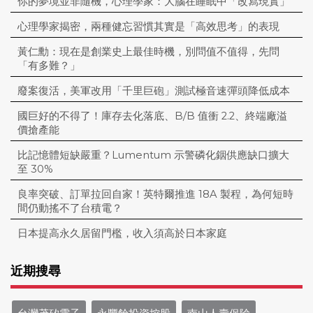
你的夢境並非隨機，心理學家：大腦在睡眠中「改寫現實」
心理學家揭密，兩種健忘習慣其實是「高效思考」的表現
黃仁勳：現在是創業史上最佳時機，別問值不值得，先問
「有多難？」
廢案復活，美軍改用「千里巨砲」測試極音速彈頭降低成本
國巨好的不得了！庫存去化落底、B/B 值衝 2.2、終端廠溢
價搶產能
比記憶體短缺嚴重？Lumentum 示警磷化銦供應缺口擴大
至 30%
良率突破、訂單拉回自家！英特爾推進 18A 製程，為何短時
間仍動搖不了台積電？
日本提高永久居留門檻，收入須高於日本家庭
近期搜尋