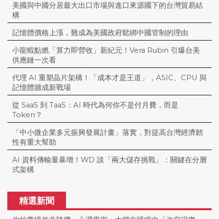
美國與中國分居最大出口市場與進口來源國下的台灣貿易結
構
記憶體價格上漲，難成為美國政府鬆綁中國管制的理由
小龍蝦點燃「算力即營收」新紀元！Vera Rubin 引爆台美
供應鏈一次看
代理 AI 重塑晶片架構！「成本才是王道」，ASIC、CPU 與
記憶體牆成新戰場
從 SaaS 到 TaaS：AI 時代為何你不是付月費，而是
Token？
「中小微企業多元振興發展計畫」落實，對提高台灣經濟韌
性有重大幫助
AI 資料傳輸量暴增！WD 談「兩大儲存挑戰」：關鍵在分層
式架構
精選新聞