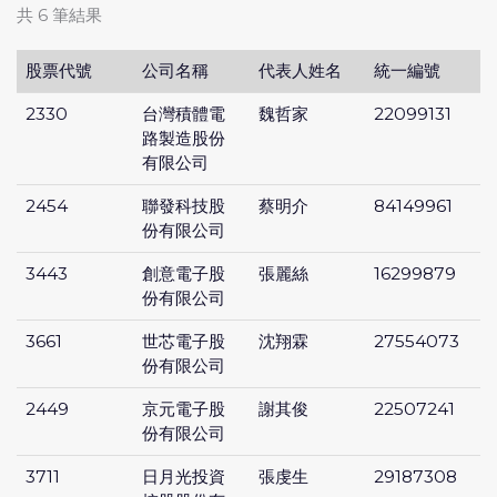
共 6 筆結果
股票代號
公司名稱
代表人姓名
統一編號
2330
台灣積體電
魏哲家
22099131
路製造股份
有限公司
2454
聯發科技股
蔡明介
84149961
份有限公司
3443
創意電子股
張麗絲
16299879
份有限公司
3661
世芯電子股
沈翔霖
27554073
份有限公司
2449
京元電子股
謝其俊
22507241
份有限公司
3711
日月光投資
張虔生
29187308