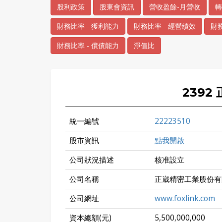
股利政策
股東會資訊
營收盈餘-月營收
轉
財務比率 - 獲利能力
財務比率 - 經營績效
財務
財務比率 - 償債能力
淨值比
2392
統一編號
22223510
股市資訊
點我開啟
公司狀況描述
核准設立
公司名稱
正崴精密工業股份有
公司網址
www.foxlink.com
資本總額(元)
5,500,000,000