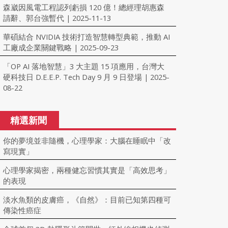
森崴因風電工程認列虧損 120 億！總經理胡惠森
請辭、郭台強暫代
2025-11-13
|
華碩結合 NVIDIA 技術打造智慧轉型典範，推動 AI
工廠成企業關鍵戰略
2025-09-23
|
「OP AI 落地智慧」3 大主題 15 項應用，台灣大
硬科技日 D.E.E.P. Tech Day 9 月 9 日登場
2025-
|
08-22
精選新聞
你的夢境並非隨機，心理學家：大腦在睡眠中「改
寫現實」
心理學家揭密，兩種健忘習慣其實是「高效思考」
的表現
淡水魚類的皮膚癌，《自然》：目前已知第四種可
傳染性癌症