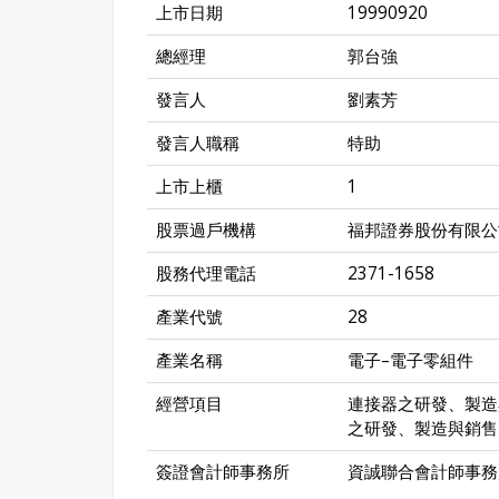
上市日期
19990920
總經理
郭台強
發言人
劉素芳
發言人職稱
特助
上市上櫃
1
股票過戶機構
福邦證券股份有限公
股務代理電話
2371-1658
產業代號
28
產業名稱
電子–電子零組件
經營項目
連接器之研發、製造
之研發、製造與銷售
簽證會計師事務所
資誠聯合會計師事務