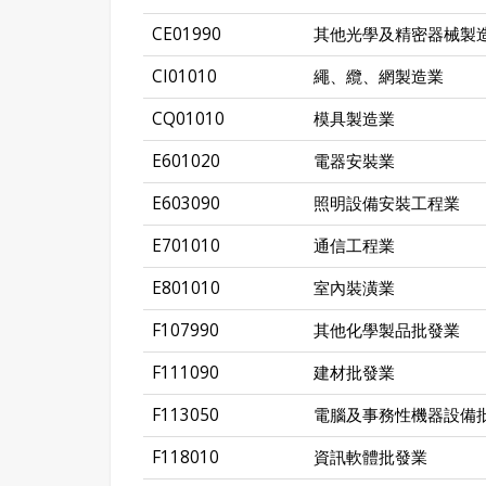
CE01990
其他光學及精密器械製
CI01010
繩、纜、網製造業
CQ01010
模具製造業
E601020
電器安裝業
E603090
照明設備安裝工程業
E701010
通信工程業
E801010
室內裝潢業
F107990
其他化學製品批發業
F111090
建材批發業
F113050
電腦及事務性機器設備
F118010
資訊軟體批發業