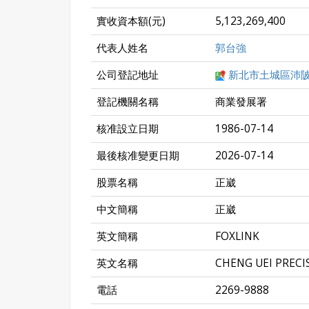
實收資本額(元)
5,123,269,400
代表人姓名
郭台強
公司登記地址
新北市土城區沛陂
登記機關名稱
商業發展署
核准設立日期
1986-07-14
最後核准變更日期
2026-07-14
股票名稱
正崴
中文簡稱
正崴
英文簡稱
FOXLINK
英文名稱
CHENG UEI PRECI
電話
2269-9888