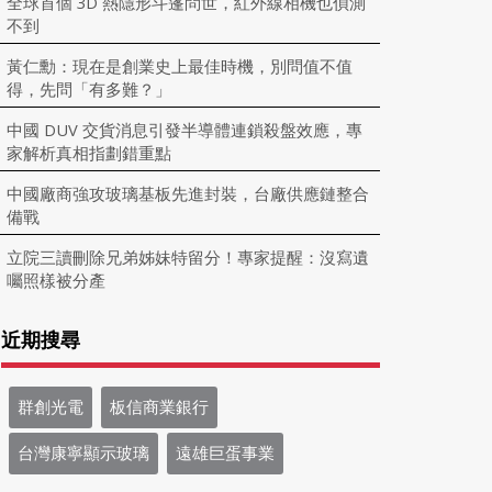
全球首個 3D 熱隱形斗篷問世，紅外線相機也偵測
不到
黃仁勳：現在是創業史上最佳時機，別問值不值
得，先問「有多難？」
中國 DUV 交貨消息引發半導體連鎖殺盤效應，專
家解析真相指劃錯重點
中國廠商強攻玻璃基板先進封裝，台廠供應鏈整合
備戰
立院三讀刪除兄弟姊妹特留分！專家提醒：沒寫遺
囑照樣被分產
近期搜尋
群創光電
板信商業銀行
台灣康寧顯示玻璃
遠雄巨蛋事業