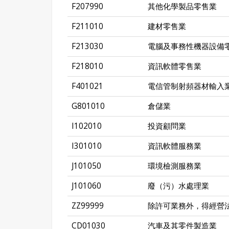
F207990
其他化學製品零售業
F211010
建材零售業
F213030
電腦及事務性機器設備
F218010
資訊軟體零售業
F401021
電信管制射頻器材輸入
G801010
倉儲業
I102010
投資顧問業
I301010
資訊軟體服務業
J101050
環境檢測服務業
J101060
廢（污）水處理業
ZZ99999
除許可業務外，得經營
CD01030
汽車及其零件製造業