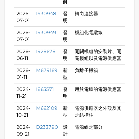
別
2026-
I930948
發
轉向連接器
07-01
明
2026-
I930949
發
模組化電纜線
07-01
明
2026-
I928678
發
開關模組的安裝片、開
06-11
明
關模組以及電源供應器
2026-
M679169
新
負離子機箱
01-11
型
2024-
I863571
發
用於電腦的電源供應器
11-21
明
2024-
M662109
新
電源供應器之外殼及其
10-21
型
之結構柱
2024-
D233790
設
電源線之部分
09-21
計