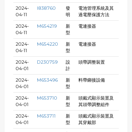
2024-
I838760
發
電池管理系統及其
04-11
明
過電壓保護方法
2024-
M654219
新
電連接器
04-11
型
2024-
M654220
新
電連接器
04-11
型
2024-
D230759
設
頭帶調整裝置
04-01
計
2024-
M653496
新
料帶鉚接設備
04-01
型
2024-
M653710
新
頭戴式顯示裝置及
04-01
型
其頭帶調整組件
2024-
M653711
新
頭戴式顯示裝置及
04-01
型
其穿戴部