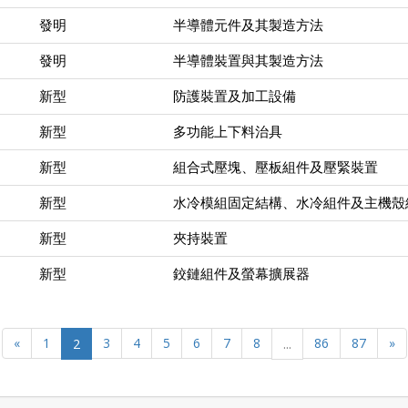
發明
半導體元件及其製造方法
發明
半導體裝置與其製造方法
新型
防護裝置及加工設備
新型
多功能上下料治具
新型
組合式壓塊、壓板組件及壓緊裝置
新型
水冷模組固定結構、水冷組件及主機殼
新型
夾持裝置
新型
鉸鏈組件及螢幕擴展器
«
1
2
3
4
5
6
7
8
...
86
87
»