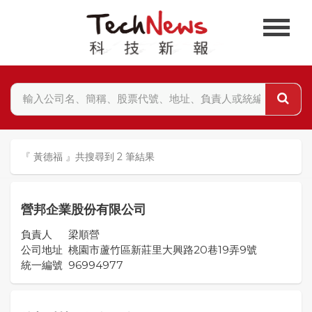
『 黃德福 』共搜尋到 2 筆結果
營邦企業股份有限公司
負責人
梁順營
公司地址
桃園市蘆竹區新莊里大興路20巷19弄9號
統一編號
96994977