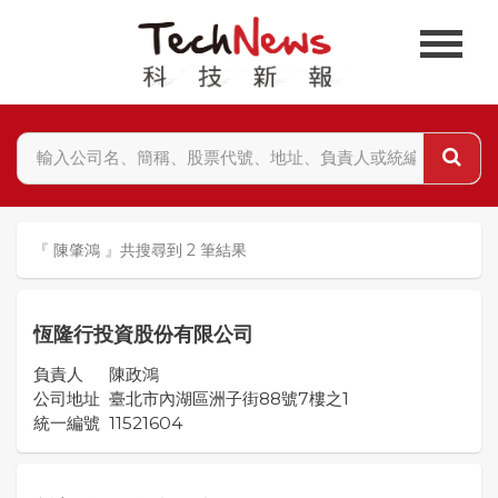
『 陳肇鴻 』共搜尋到 2 筆結果
恆隆行投資股份有限公司
負責人
陳政鴻
公司地址
臺北市內湖區洲子街88號7樓之1
統一編號
11521604