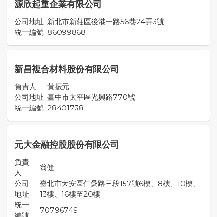
源欣起重企業有限公司
公司地址
新北市新莊區後港一路56巷24弄3號
統一編號
86099868
新昌複合材料股份有限公司
負責人
黃振元
公司地址
臺中市太平區光興路770號
統一編號
28401738
元大金融控股股份有限公司
負責
翁健
人
公司
臺北市大安區仁愛路三段157號6樓、8樓、10樓、
地址
13樓、16樓至20樓
統一
70796749
編號