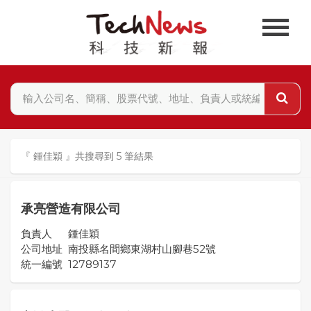
『 鍾佳穎 』共搜尋到 5 筆結果
承亮營造有限公司
負責人
鍾佳穎
公司地址
南投縣名間鄉東湖村山腳巷52號
統一編號
12789137