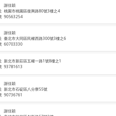
謝佳穎
址
桃園市桃園區復興路80號3樓之4
號
90563254
謝佳穎
址
臺北市大同區民權西路300號3樓之6
號
60703330
址
新北市新莊區五權一路1號8樓之1
號
93781613
謝佳穎
址
新北市石碇區八分寮55號
號
90736761
謝佳穎