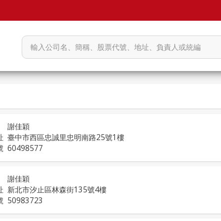
謝佳穎
址
臺中市西區忠誠里忠明南路25號1樓
號
60498577
謝佳穎
址
新北市汐止區林森街135號4樓
號
50983723