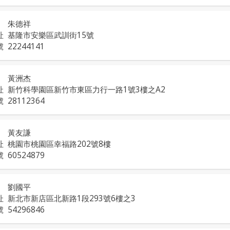
朱德祥
址
基隆市安樂區武訓街15號
號
22244141
黃洲杰
址
新竹科學園區新竹市東區力行一路1號3樓之A2
號
28112364
黃友謙
址
桃園市桃園區幸福路202號8樓
號
60524879
劉國平
址
新北市新店區北新路1段293號6樓之3
號
54296846