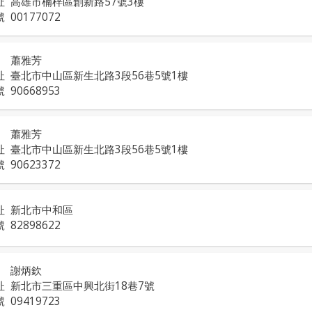
址
高雄市楠梓區創新路57號3樓
號
00177072
蕭雅芳
址
臺北市中山區新生北路3段56巷5號1樓
號
90668953
蕭雅芳
址
臺北市中山區新生北路3段56巷5號1樓
號
90623372
址
新北市中和區
號
82898622
謝炳欽
址
新北市三重區中興北街18巷7號
號
09419723