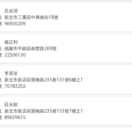
呂谷清
址
新北市三重區中興南街18號
號
96930209
楊正利
址
桃園市平鎮區南豐路269號
號
22306130
李英珍
址
新北市新店區寶橋路235巷131號6樓之1
號
70783202
莊永順
址
新北市新店區寶橋路235巷133號7樓之1
號
89639615