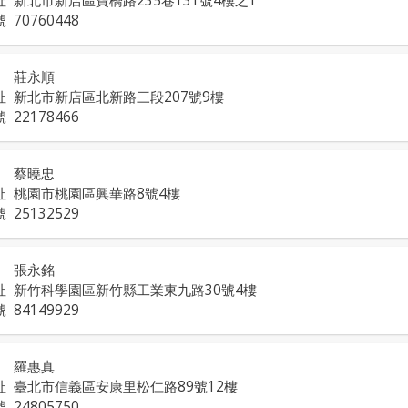
址
新北市新店區寶橋路235巷131號4樓之1
號
70760448
莊永順
址
新北市新店區北新路三段207號9樓
號
22178466
蔡曉忠
址
桃園市桃園區興華路8號4樓
號
25132529
張永銘
址
新竹科學園區新竹縣工業東九路30號4樓
號
84149929
羅惠真
址
臺北市信義區安康里松仁路89號12樓
號
24805750