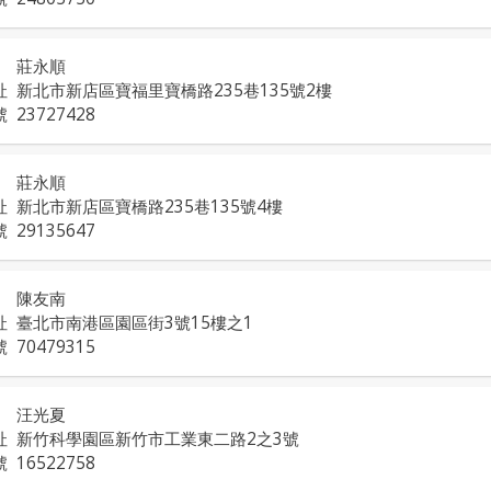
莊永順
址
新北市新店區寶福里寶橋路235巷135號2樓
號
23727428
莊永順
址
新北市新店區寶橋路235巷135號4樓
號
29135647
陳友南
址
臺北市南港區園區街3號15樓之1
號
70479315
汪光夏
址
新竹科學園區新竹市工業東二路2之3號
號
16522758