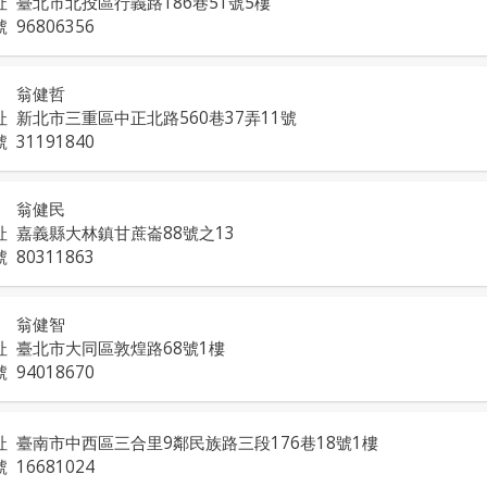
址
臺北市北投區行義路186巷51號5樓
號
96806356
翁健哲
址
新北市三重區中正北路560巷37弄11號
號
31191840
翁健民
址
嘉義縣大林鎮甘蔗崙88號之13
號
80311863
翁健智
址
臺北市大同區敦煌路68號1樓
號
94018670
址
臺南市中西區三合里9鄰民族路三段176巷18號1樓
號
16681024