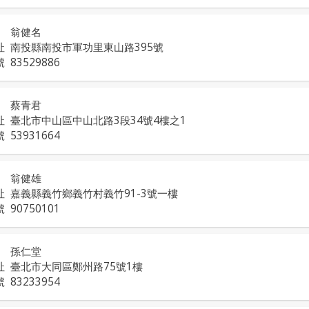
翁健名
址
南投縣南投市軍功里東山路395號
號
83529886
蔡青君
址
臺北市中山區中山北路3段34號4樓之1
號
53931664
翁健雄
址
嘉義縣義竹鄉義竹村義竹91-3號一樓
號
90750101
孫仁堂
址
臺北市大同區鄭州路75號1樓
號
83233954