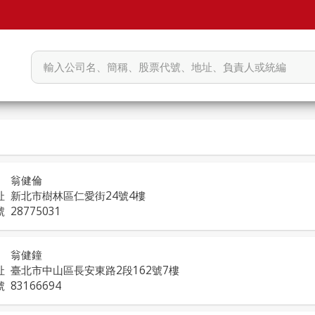
翁健倫
址
新北市樹林區仁愛街24號4樓
號
28775031
翁健鐘
址
臺北市中山區長安東路2段162號7樓
號
83166694