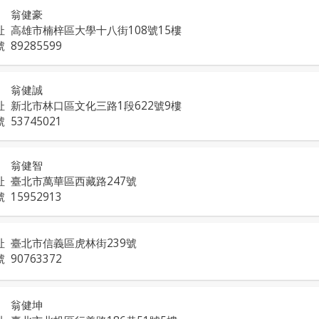
翁健豪
址
高雄市楠梓區大學十八街108號15樓
號
89285599
翁健誠
址
新北市林口區文化三路1段622號9樓
號
53745021
翁健智
址
臺北市萬華區西藏路247號
號
15952913
址
臺北市信義區虎林街239號
號
90763372
翁健坤