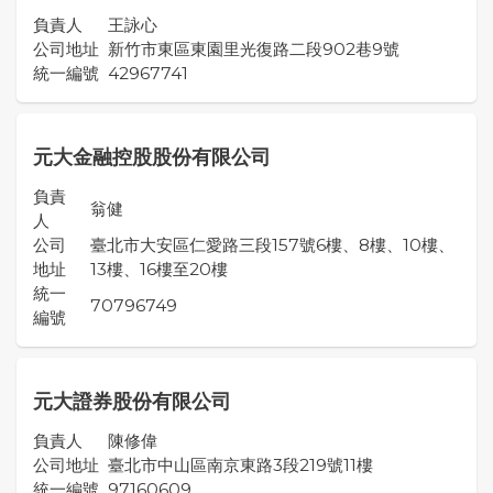
負責人
王詠心
公司地址
新竹市東區東園里光復路二段902巷9號
統一編號
42967741
元大金融控股股份有限公司
負責
翁健
人
公司
臺北市大安區仁愛路三段157號6樓、8樓、10樓、
地址
13樓、16樓至20樓
統一
70796749
編號
元大證券股份有限公司
負責人
陳修偉
公司地址
臺北市中山區南京東路3段219號11樓
統一編號
97160609