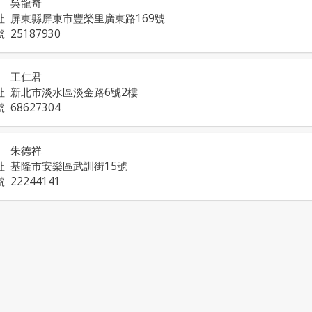
吳龍奇
址
屏東縣屏東市豐榮里廣東路169號
號
25187930
王仁君
址
新北市淡水區淡金路6號2樓
號
68627304
朱德祥
址
基隆市安樂區武訓街15號
號
22244141