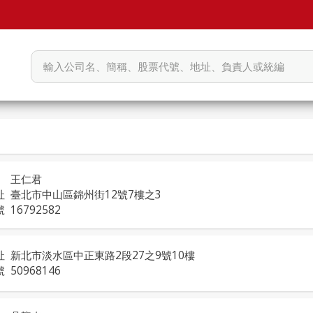
王仁君
址
臺北市中山區錦州街12號7樓之3
號
16792582
址
新北市淡水區中正東路2段27之9號10樓
號
50968146