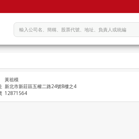
黃祖模
址
新北市新莊區五權二路24號8樓之4
號
12871564