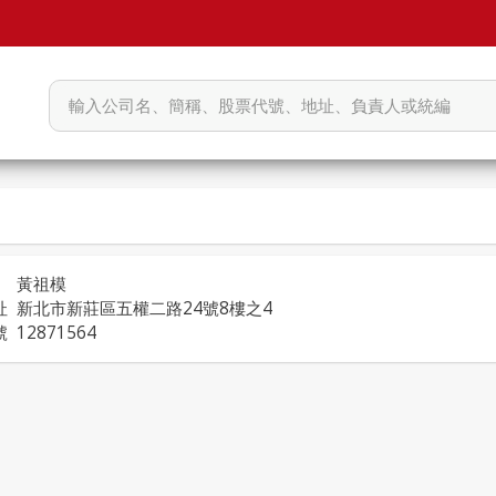
黃祖模
址
新北市新莊區五權二路24號8樓之4
號
12871564