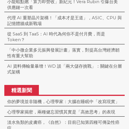
小龍蝦點燃「算力即營收」新紀元！Vera Rubin 引爆台美
供應鏈一次看
代理 AI 重塑晶片架構！「成本才是王道」，ASIC、CPU 與
記憶體牆成新戰場
從 SaaS 到 TaaS：AI 時代為何你不是付月費，而是
Token？
「中小微企業多元振興發展計畫」落實，對提高台灣經濟韌
性有重大幫助
AI 資料傳輸量暴增！WD 談「兩大儲存挑戰」：關鍵在分層
式架構
精選新聞
你的夢境並非隨機，心理學家：大腦在睡眠中「改寫現實」
心理學家揭密，兩種健忘習慣其實是「高效思考」的表現
淡水魚類的皮膚癌，《自然》：目前已知第四種可傳染性癌
症