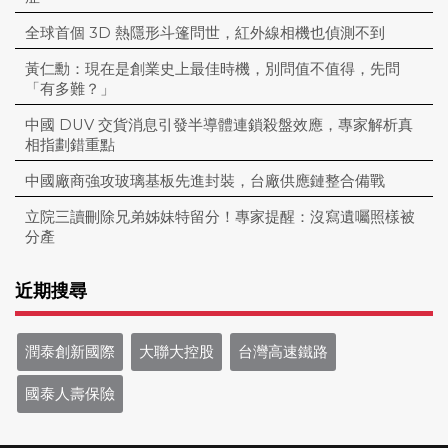
全球首個 3D 熱隱形斗篷問世，紅外線相機也偵測不到
黃仁勳：現在是創業史上最佳時機，別問值不值得，先問
「有多難？」
中國 DUV 交貨消息引發半導體連鎖殺盤效應，專家解析真
相指劃錯重點
中國廠商強攻玻璃基板先進封裝，台廠供應鏈整合備戰
立院三讀刪除兄弟姊妹特留分！專家提醒：沒寫遺囑照樣被
分產
近期搜尋
潤泰創新國際
大聯大控股
台灣高速鐵路
國泰人壽保險