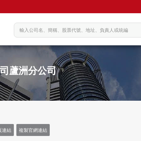
司蘆洲分公司
頁連結
複製官網連結