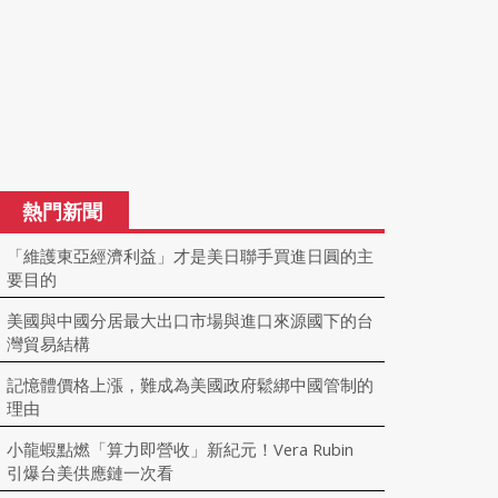
熱門新聞
「維護東亞經濟利益」才是美日聯手買進日圓的主
要目的
美國與中國分居最大出口市場與進口來源國下的台
灣貿易結構
記憶體價格上漲，難成為美國政府鬆綁中國管制的
理由
小龍蝦點燃「算力即營收」新紀元！Vera Rubin
引爆台美供應鏈一次看