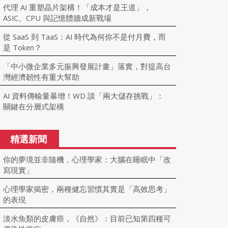
代理 AI 重塑晶片架構！「成本才是王道」，
ASIC、CPU 與記憶體牆成新戰場
從 SaaS 到 TaaS：AI 時代為何你不是付月費，而
是 Token？
「中小微企業多元振興發展計畫」落實，對提高台
灣經濟韌性有重大幫助
AI 資料傳輸量暴增！WD 談「兩大儲存挑戰」：
關鍵在分層式架構
精選新聞
你的夢境並非隨機，心理學家：大腦在睡眠中「改
寫現實」
心理學家揭密，兩種健忘習慣其實是「高效思考」
的表現
淡水魚類的皮膚癌，《自然》：目前已知第四種可