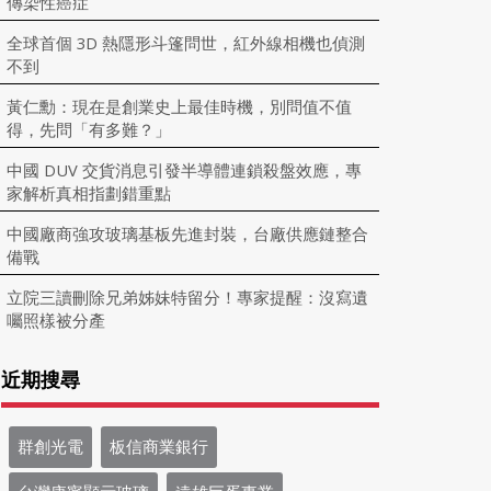
傳染性癌症
全球首個 3D 熱隱形斗篷問世，紅外線相機也偵測
不到
黃仁勳：現在是創業史上最佳時機，別問值不值
得，先問「有多難？」
中國 DUV 交貨消息引發半導體連鎖殺盤效應，專
家解析真相指劃錯重點
中國廠商強攻玻璃基板先進封裝，台廠供應鏈整合
備戰
立院三讀刪除兄弟姊妹特留分！專家提醒：沒寫遺
囑照樣被分產
近期搜尋
群創光電
板信商業銀行