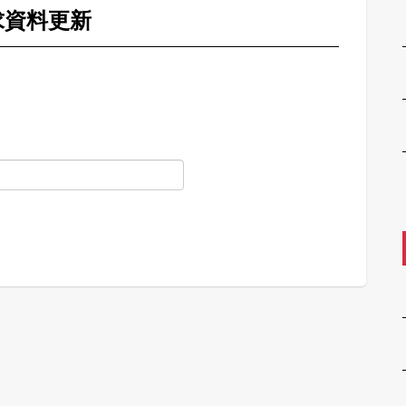
求資料更新
。