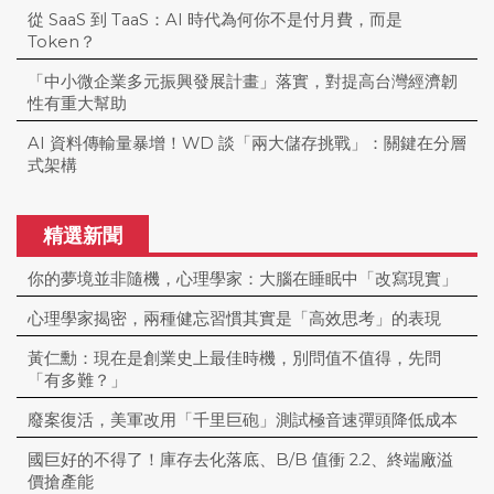
從 SaaS 到 TaaS：AI 時代為何你不是付月費，而是
Token？
「中小微企業多元振興發展計畫」落實，對提高台灣經濟韌
性有重大幫助
AI 資料傳輸量暴增！WD 談「兩大儲存挑戰」：關鍵在分層
式架構
精選新聞
你的夢境並非隨機，心理學家：大腦在睡眠中「改寫現實」
心理學家揭密，兩種健忘習慣其實是「高效思考」的表現
黃仁勳：現在是創業史上最佳時機，別問值不值得，先問
「有多難？」
廢案復活，美軍改用「千里巨砲」測試極音速彈頭降低成本
國巨好的不得了！庫存去化落底、B/B 值衝 2.2、終端廠溢
價搶產能