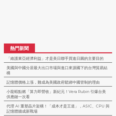
熱門新聞
「維護東亞經濟利益」才是美日聯手買進日圓的主要目的
美國與中國分居最大出口市場與進口來源國下的台灣貿易結
構
記憶體價格上漲，難成為美國政府鬆綁中國管制的理由
小龍蝦點燃「算力即營收」新紀元！Vera Rubin 引爆台美
供應鏈一次看
代理 AI 重塑晶片架構！「成本才是王道」，ASIC、CPU 與
記憶體牆成新戰場