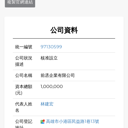
複製官網連結
公司資料
統一編號
97130599
公司狀況
核准設立
描述
公司名稱
前丞企業有限公司
資本總額
1,000,000
(元)
代表人姓
林建宏
名
公司登記
高雄市小港區民益路1巷13號
地址