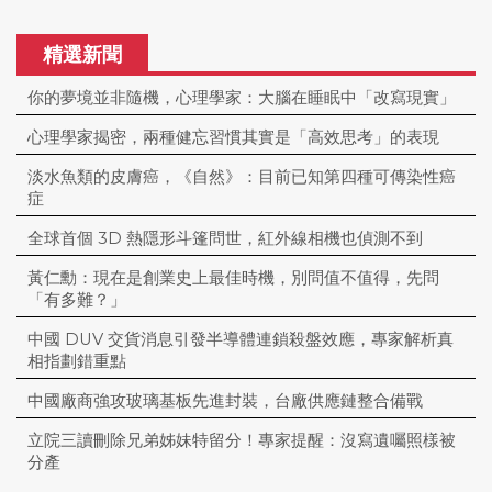
精選新聞
你的夢境並非隨機，心理學家：大腦在睡眠中「改寫現實」
心理學家揭密，兩種健忘習慣其實是「高效思考」的表現
淡水魚類的皮膚癌，《自然》：目前已知第四種可傳染性癌
症
全球首個 3D 熱隱形斗篷問世，紅外線相機也偵測不到
黃仁勳：現在是創業史上最佳時機，別問值不值得，先問
「有多難？」
中國 DUV 交貨消息引發半導體連鎖殺盤效應，專家解析真
相指劃錯重點
中國廠商強攻玻璃基板先進封裝，台廠供應鏈整合備戰
立院三讀刪除兄弟姊妹特留分！專家提醒：沒寫遺囑照樣被
分產