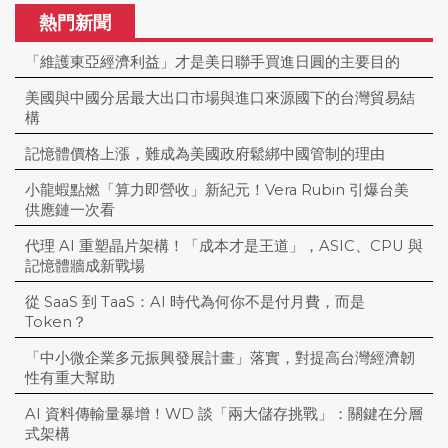
熱門新聞
「維護東亞經濟利益」才是美日聯手買進日圓的主要目的
美國與中國分居最大出口市場與進口來源國下的台灣貿易結
構
記憶體價格上漲，難成為美國政府鬆綁中國管制的理由
小龍蝦點燃「算力即營收」新紀元！Vera Rubin 引爆台美
供應鏈一次看
代理 AI 重塑晶片架構！「成本才是王道」，ASIC、CPU 與
記憶體牆成新戰場
從 SaaS 到 TaaS：AI 時代為何你不是付月費，而是
Token？
「中小微企業多元振興發展計畫」落實，對提高台灣經濟韌
性有重大幫助
AI 資料傳輸量暴增！WD 談「兩大儲存挑戰」：關鍵在分層
式架構