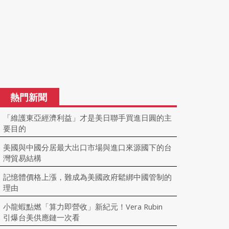
熱門新聞
「維護東亞經濟利益」才是美日聯手買進日圓的主
要目的
美國與中國分居最大出口市場與進口來源國下的台
灣貿易結構
記憶體價格上漲，難成為美國政府鬆綁中國管制的
理由
小龍蝦點燃「算力即營收」新紀元！Vera Rubin
引爆台美供應鏈一次看