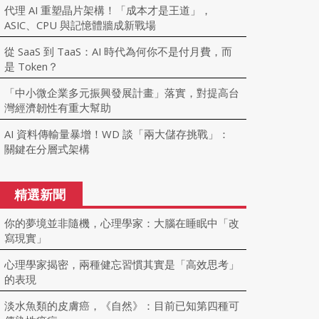
代理 AI 重塑晶片架構！「成本才是王道」，
ASIC、CPU 與記憶體牆成新戰場
從 SaaS 到 TaaS：AI 時代為何你不是付月費，而
是 Token？
「中小微企業多元振興發展計畫」落實，對提高台
灣經濟韌性有重大幫助
AI 資料傳輸量暴增！WD 談「兩大儲存挑戰」：
關鍵在分層式架構
精選新聞
你的夢境並非隨機，心理學家：大腦在睡眠中「改
寫現實」
心理學家揭密，兩種健忘習慣其實是「高效思考」
的表現
淡水魚類的皮膚癌，《自然》：目前已知第四種可