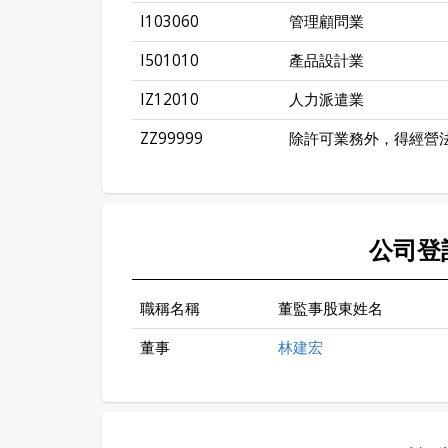
I103060
管理顧問業
I501010
產品設計業
IZ12010
人力派遣業
ZZ99999
除許可業務外，得經營
公司登
職稱名稱
董監事股東姓名
董事
林建宏