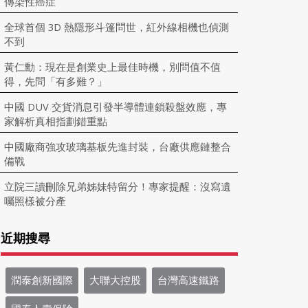
傳染性癌症
全球首個 3D 熱隱形斗篷問世，紅外線相機也偵測
不到
黃仁勳：現在是創業史上最佳時機，別問值不值
得，先問「有多難？」
中國 DUV 交貨消息引發半導體連鎖殺盤效應，專
家解析真相指劃錯重點
中國廠商強攻玻璃基板先進封裝，台廠供應鏈整合
備戰
立院三讀刪除兄弟姊妹特留分！專家提醒：沒寫遺
囑照樣被分產
近期搜尋
潤泰創新國際
大聯大控股
台灣高速鐵路