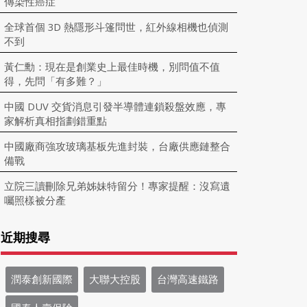
傳染性癌症
全球首個 3D 熱隱形斗篷問世，紅外線相機也偵測
不到
黃仁勳：現在是創業史上最佳時機，別問值不值
得，先問「有多難？」
中國 DUV 交貨消息引發半導體連鎖殺盤效應，專
家解析真相指劃錯重點
中國廠商強攻玻璃基板先進封裝，台廠供應鏈整合
備戰
立院三讀刪除兄弟姊妹特留分！專家提醒：沒寫遺
囑照樣被分產
近期搜尋
潤泰創新國際
大聯大控股
台灣高速鐵路