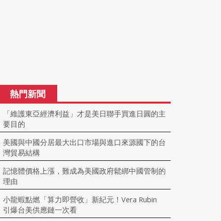
熱門新聞
「維護東亞經濟利益」才是美日聯手買進日圓的主
要目的
美國與中國分居最大出口市場與進口來源國下的台
灣貿易結構
記憶體價格上漲，難成為美國政府鬆綁中國管制的
理由
小龍蝦點燃「算力即營收」新紀元！Vera Rubin
引爆台美供應鏈一次看