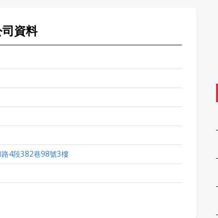
公司資料
4段382巷98號3樓