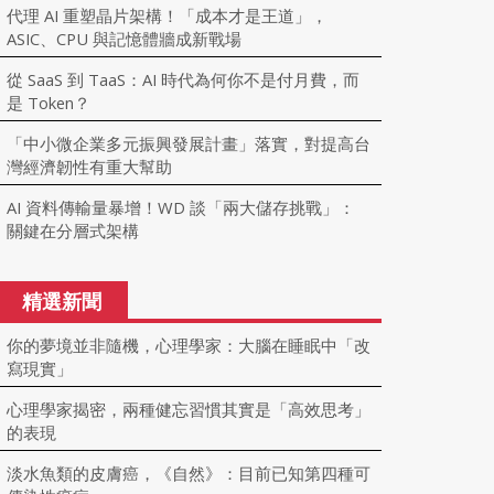
代理 AI 重塑晶片架構！「成本才是王道」，
ASIC、CPU 與記憶體牆成新戰場
從 SaaS 到 TaaS：AI 時代為何你不是付月費，而
是 Token？
「中小微企業多元振興發展計畫」落實，對提高台
灣經濟韌性有重大幫助
AI 資料傳輸量暴增！WD 談「兩大儲存挑戰」：
關鍵在分層式架構
精選新聞
你的夢境並非隨機，心理學家：大腦在睡眠中「改
寫現實」
心理學家揭密，兩種健忘習慣其實是「高效思考」
的表現
淡水魚類的皮膚癌，《自然》：目前已知第四種可