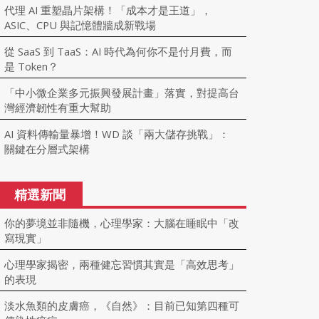
代理 AI 重塑晶片架構！「成本才是王道」，
ASIC、CPU 與記憶體牆成新戰場
從 SaaS 到 TaaS：AI 時代為何你不是付月費，而
是 Token？
「中小微企業多元振興發展計畫」落實，對提高台
灣經濟韌性有重大幫助
AI 資料傳輸量暴增！WD 談「兩大儲存挑戰」：
關鍵在分層式架構
精選新聞
你的夢境並非隨機，心理學家：大腦在睡眠中「改
寫現實」
心理學家揭密，兩種健忘習慣其實是「高效思考」
的表現
淡水魚類的皮膚癌，《自然》：目前已知第四種可