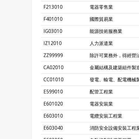
F213010
電器零售業
F401010
國際貿易業
IG03010
能源技術服務業
IZ12010
人力派遣業
ZZ99999
除許可業務外，得經營
CA02010
金屬結構及建築組件製
CC01010
發電、輸電、配電機械
E599010
配管工程業
E601020
電器安裝業
E603010
電纜安裝工程業
E603040
消防安全設備安裝工程