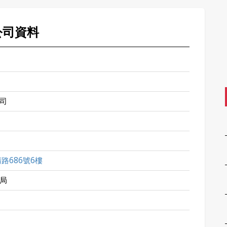
公司資料
司
路686號6樓
局