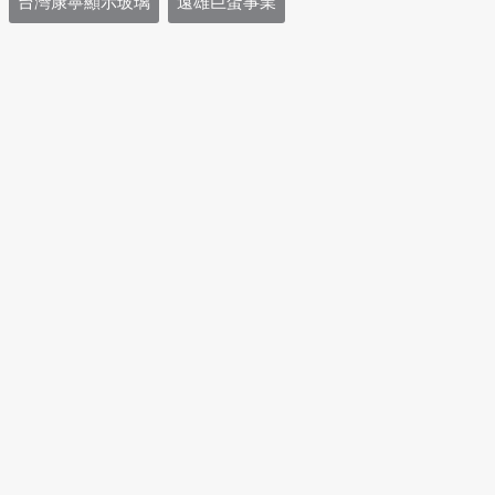
台灣康寧顯示玻璃
遠雄巨蛋事業