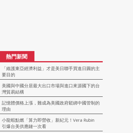
熱門新聞
「維護東亞經濟利益」才是美日聯手買進日圓的主
要目的
美國與中國分居最大出口市場與進口來源國下的台
灣貿易結構
記憶體價格上漲，難成為美國政府鬆綁中國管制的
理由
小龍蝦點燃「算力即營收」新紀元！Vera Rubin
引爆台美供應鏈一次看