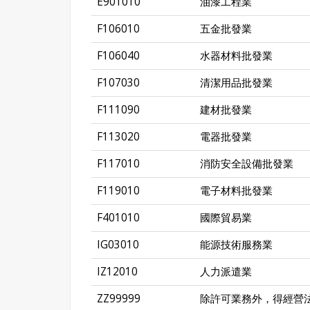
E901010
油漆工程業
F106010
五金批發業
F106040
水器材料批發業
F107030
清潔用品批發業
F111090
建材批發業
F113020
電器批發業
F117010
消防安全設備批發業
F119010
電子材料批發業
F401010
國際貿易業
IG03010
能源技術服務業
IZ12010
人力派遣業
ZZ99999
除許可業務外，得經營