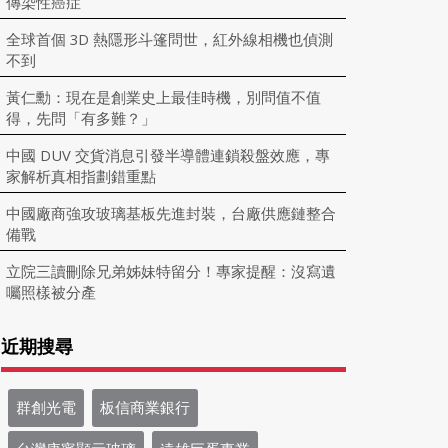
傳染性癌症
全球首個 3D 熱隱形斗篷問世，紅外線相機也偵測
不到
黃仁勳：現在是創業史上最佳時機，別問值不值
得，先問「有多難？」
中國 DUV 交貨消息引發半導體連鎖殺盤效應，專
家解析真相指劃錯重點
中國廠商強攻玻璃基板先進封裝，台廠供應鏈整合
備戰
立院三讀刪除兄弟姊妹特留分！專家提醒：沒寫遺
囑照樣被分產
近期搜尋
群創光電
板信商業銀行