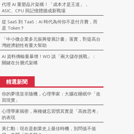
代理 AI 重塑晶片架構！「成本才是王道」，
ASIC、CPU 與記憶體牆成新戰場
從 SaaS 到 TaaS：AI 時代為何你不是付月費，而
是 Token？
「中小微企業多元振興發展計畫」落實，對提高台
灣經濟韌性有重大幫助
AI 資料傳輸量暴增！WD 談「兩大儲存挑戰」：
關鍵在分層式架構
精選新聞
你的夢境並非隨機，心理學家：大腦在睡眠中「改
寫現實」
心理學家揭密，兩種健忘習慣其實是「高效思考」
的表現
黃仁勳：現在是創業史上最佳時機，別問值不值