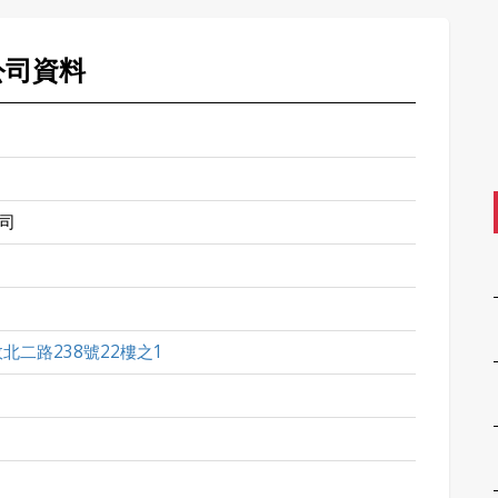
公司資料
司
北二路238號22樓之1