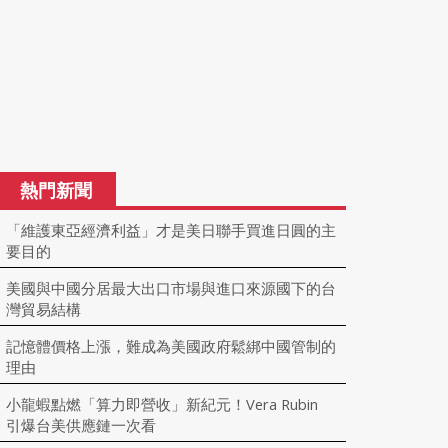
熱門新聞
「維護東亞經濟利益」才是美日聯手買進日圓的主
要目的
美國與中國分居最大出口市場與進口來源國下的台
灣貿易結構
記憶體價格上漲，難成為美國政府鬆綁中國管制的
理由
小龍蝦點燃「算力即營收」新紀元！Vera Rubin
引爆台美供應鏈一次看