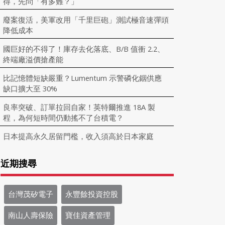
得，先問「有多難？」
廢案復活，美軍改用「千里巨砲」測試極音速彈頭
降低成本
國巨好的不得了！庫存去化落底、B/B 值衝 2.2、
終端廠溢價搶產能
比記憶體短缺嚴重？Lumentum 示警磷化銦供應
缺口擴大至 30%
良率突破、訂單拉回自家！英特爾推進 18A 製
程，為何短時間仍動搖不了台積電？
日本提高永久居留門檻，收入須高於日本家庭
近期搜尋
台灣茂矽電子
永豐餘投資控股
南山人壽保險
寶佳資產管理