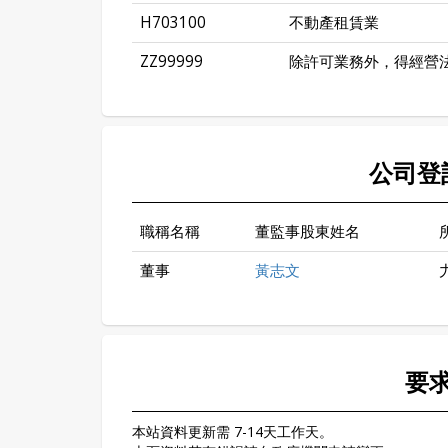
H703100
不動產租賃業
ZZ99999
除許可業務外，得經營
公司登
職稱名稱
董監事股東姓名
董事
黃志文
要
本站資料更新需 7-14天工作天。