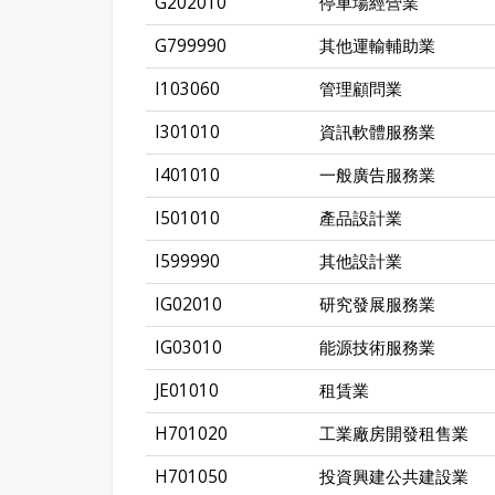
G202010
停車場經營業
G799990
其他運輸輔助業
I103060
管理顧問業
I301010
資訊軟體服務業
I401010
一般廣告服務業
I501010
產品設計業
I599990
其他設計業
IG02010
研究發展服務業
IG03010
能源技術服務業
JE01010
租賃業
H701020
工業廠房開發租售業
H701050
投資興建公共建設業