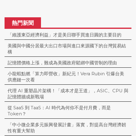
熱門新聞
「維護東亞經濟利益」才是美日聯手買進日圓的主要目的
美國與中國分居最大出口市場與進口來源國下的台灣貿易結
構
記憶體價格上漲，難成為美國政府鬆綁中國管制的理由
小龍蝦點燃「算力即營收」新紀元！Vera Rubin 引爆台美
供應鏈一次看
代理 AI 重塑晶片架構！「成本才是王道」，ASIC、CPU 與
記憶體牆成新戰場
從 SaaS 到 TaaS：AI 時代為何你不是付月費，而是
Token？
「中小微企業多元振興發展計畫」落實，對提高台灣經濟韌
性有重大幫助