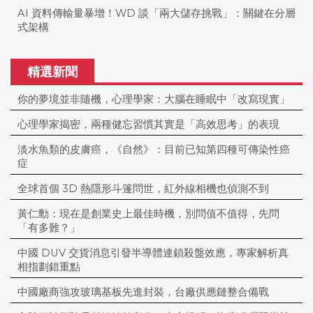
AI 資料傳輸量暴增！WD 談「兩大儲存挑戰」：關鍵在分層
式架構
精選新聞
你的夢境並非隨機，心理學家：大腦在睡眠中「改寫現實」
心理學家揭密，兩種健忘習慣其實是「高效思考」的表現
淡水魚類的皮膚癌，《自然》：目前已知第四種可傳染性癌
症
全球首個 3D 熱隱形斗篷問世，紅外線相機也偵測不到
黃仁勳：現在是創業史上最佳時機，別問值不值得，先問
「有多難？」
中國 DUV 交貨消息引發半導體連鎖殺盤效應，專家解析真
相指劃錯重點
中國廠商強攻玻璃基板先進封裝，台廠供應鏈整合備戰