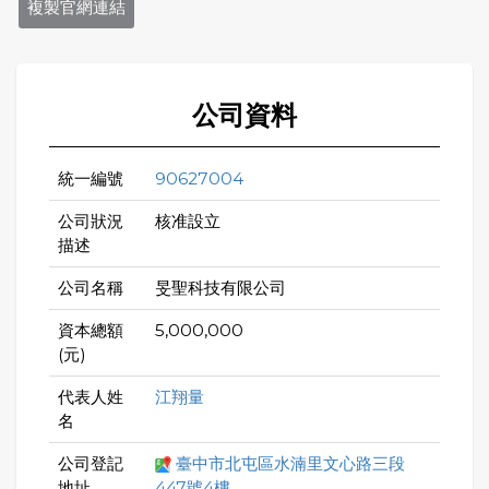
複製官網連結
公司資料
統一編號
90627004
公司狀況
核准設立
描述
公司名稱
旻聖科技有限公司
資本總額
5,000,000
(元)
代表人姓
江翔量
名
公司登記
臺中市北屯區水湳里文心路三段
地址
447號4樓