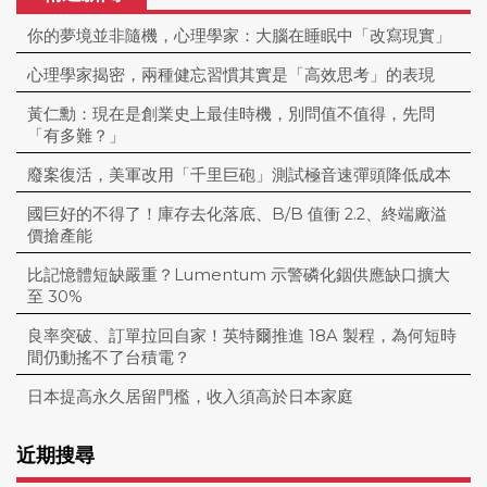
你的夢境並非隨機，心理學家：大腦在睡眠中「改寫現實」
心理學家揭密，兩種健忘習慣其實是「高效思考」的表現
黃仁勳：現在是創業史上最佳時機，別問值不值得，先問
「有多難？」
廢案復活，美軍改用「千里巨砲」測試極音速彈頭降低成本
國巨好的不得了！庫存去化落底、B/B 值衝 2.2、終端廠溢
價搶產能
比記憶體短缺嚴重？Lumentum 示警磷化銦供應缺口擴大
至 30%
良率突破、訂單拉回自家！英特爾推進 18A 製程，為何短時
間仍動搖不了台積電？
日本提高永久居留門檻，收入須高於日本家庭
近期搜尋