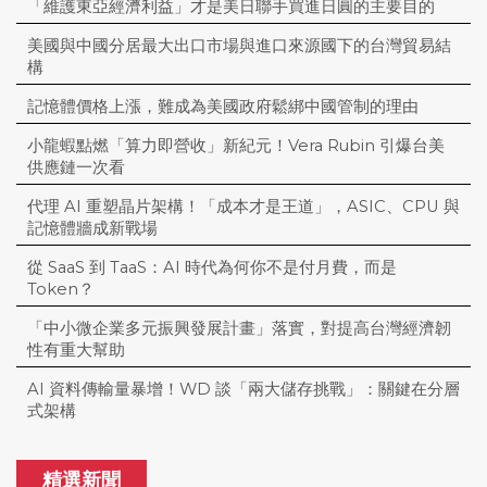
「維護東亞經濟利益」才是美日聯手買進日圓的主要目的
美國與中國分居最大出口市場與進口來源國下的台灣貿易結
構
記憶體價格上漲，難成為美國政府鬆綁中國管制的理由
小龍蝦點燃「算力即營收」新紀元！Vera Rubin 引爆台美
供應鏈一次看
代理 AI 重塑晶片架構！「成本才是王道」，ASIC、CPU 與
記憶體牆成新戰場
從 SaaS 到 TaaS：AI 時代為何你不是付月費，而是
Token？
「中小微企業多元振興發展計畫」落實，對提高台灣經濟韌
性有重大幫助
AI 資料傳輸量暴增！WD 談「兩大儲存挑戰」：關鍵在分層
式架構
精選新聞