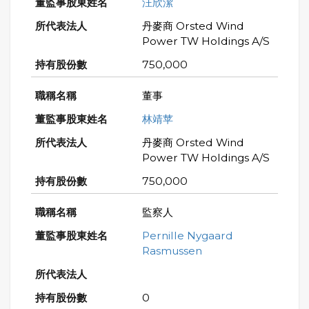
汪欣潔
丹麥商 Orsted Wind
Power TW Holdings A/S
750,000
董事
林靖苹
丹麥商 Orsted Wind
Power TW Holdings A/S
750,000
監察人
Pernille Nygaard
Rasmussen
0