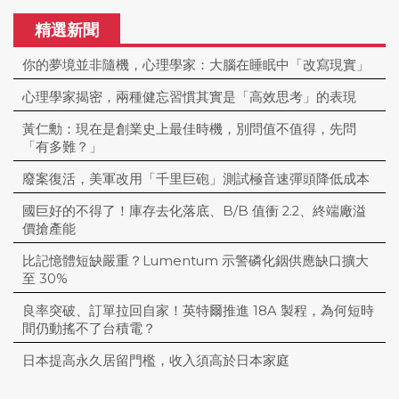
精選新聞
你的夢境並非隨機，心理學家：大腦在睡眠中「改寫現實」
心理學家揭密，兩種健忘習慣其實是「高效思考」的表現
黃仁勳：現在是創業史上最佳時機，別問值不值得，先問
「有多難？」
廢案復活，美軍改用「千里巨砲」測試極音速彈頭降低成本
國巨好的不得了！庫存去化落底、B/B 值衝 2.2、終端廠溢
價搶產能
比記憶體短缺嚴重？Lumentum 示警磷化銦供應缺口擴大
至 30%
良率突破、訂單拉回自家！英特爾推進 18A 製程，為何短時
間仍動搖不了台積電？
日本提高永久居留門檻，收入須高於日本家庭