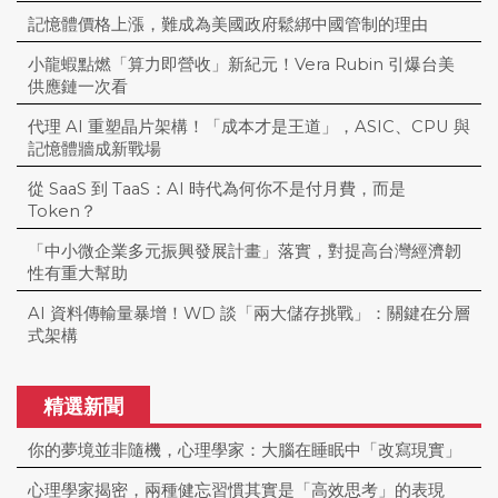
記憶體價格上漲，難成為美國政府鬆綁中國管制的理由
小龍蝦點燃「算力即營收」新紀元！Vera Rubin 引爆台美
供應鏈一次看
代理 AI 重塑晶片架構！「成本才是王道」，ASIC、CPU 與
記憶體牆成新戰場
從 SaaS 到 TaaS：AI 時代為何你不是付月費，而是
Token？
「中小微企業多元振興發展計畫」落實，對提高台灣經濟韌
性有重大幫助
AI 資料傳輸量暴增！WD 談「兩大儲存挑戰」：關鍵在分層
式架構
精選新聞
你的夢境並非隨機，心理學家：大腦在睡眠中「改寫現實」
心理學家揭密，兩種健忘習慣其實是「高效思考」的表現