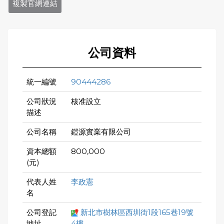
複製官網連結
公司資料
統一編號
90444286
公司狀況
核准設立
描述
公司名稱
鎧源實業有限公司
資本總額
800,000
(元)
代表人姓
李政憲
名
公司登記
新北市樹林區西圳街1段165巷19號
地址
4樓