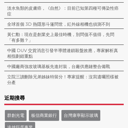
淡水魚類的皮膚癌，《自然》：目前已知第四種可傳染性癌
症
全球首個 3D 熱隱形斗篷問世，紅外線相機也偵測不到
黃仁勳：現在是創業史上最佳時機，別問值不值得，先問
「有多難？」
中國 DUV 交貨消息引發半導體連鎖殺盤效應，專家解析真
相指劃錯重點
中國廠商強攻玻璃基板先進封裝，台廠供應鏈整合備戰
立院三讀刪除兄弟姊妹特留分！專家提醒：沒寫遺囑照樣被
分產
近期搜尋
群創光電
板信商業銀行
台灣康寧顯示玻璃
遠雄巨蛋事業