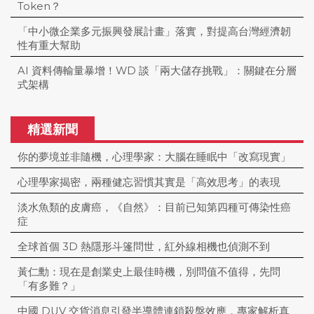
Token？
「中小微企業多元振興發展計畫」落實，對提高台灣經濟韌
性有重大幫助
AI 資料傳輸量暴增！WD 談「兩大儲存挑戰」：關鍵在分層
式架構
精選新聞
你的夢境並非隨機，心理學家：大腦在睡眠中「改寫現實」
心理學家揭密，兩種健忘習慣其實是「高效思考」的表現
淡水魚類的皮膚癌，《自然》：目前已知第四種可傳染性癌
症
全球首個 3D 熱隱形斗篷問世，紅外線相機也偵測不到
黃仁勳：現在是創業史上最佳時機，別問值不值得，先問
「有多難？」
中國 DUV 交貨消息引發半導體連鎖殺盤效應，專家解析真