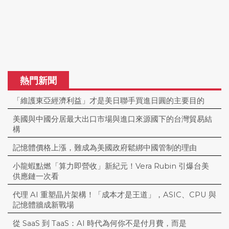
熱門新聞
「維護東亞經濟利益」才是美日聯手買進日圓的主要目的
美國與中國分居最大出口市場與進口來源國下的台灣貿易結
構
記憶體價格上漲，難成為美國政府鬆綁中國管制的理由
小龍蝦點燃「算力即營收」新紀元！Vera Rubin 引爆台美
供應鏈一次看
代理 AI 重塑晶片架構！「成本才是王道」，ASIC、CPU 與
記憶體牆成新戰場
從 SaaS 到 TaaS：AI 時代為何你不是付月費，而是