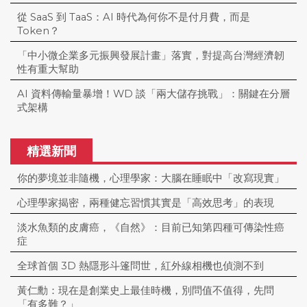
從 SaaS 到 TaaS：AI 時代為何你不是付月費，而是
Token？
「中小微企業多元振興發展計畫」落實，對提高台灣經濟韌
性有重大幫助
AI 資料傳輸量暴增！WD 談「兩大儲存挑戰」：關鍵在分層
式架構
精選新聞
你的夢境並非隨機，心理學家：大腦在睡眠中「改寫現實」
心理學家揭密，兩種健忘習慣其實是「高效思考」的表現
淡水魚類的皮膚癌，《自然》：目前已知第四種可傳染性癌
症
全球首個 3D 熱隱形斗篷問世，紅外線相機也偵測不到
黃仁勳：現在是創業史上最佳時機，別問值不值得，先問
「有多難？」