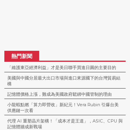
熱門新聞
「維護東亞經濟利益」才是美日聯手買進日圓的主要目的
美國與中國分居最大出口市場與進口來源國下的台灣貿易結
構
記憶體價格上漲，難成為美國政府鬆綁中國管制的理由
小龍蝦點燃「算力即營收」新紀元！Vera Rubin 引爆台美
供應鏈一次看
代理 AI 重塑晶片架構！「成本才是王道」，ASIC、CPU 與
記憶體牆成新戰場