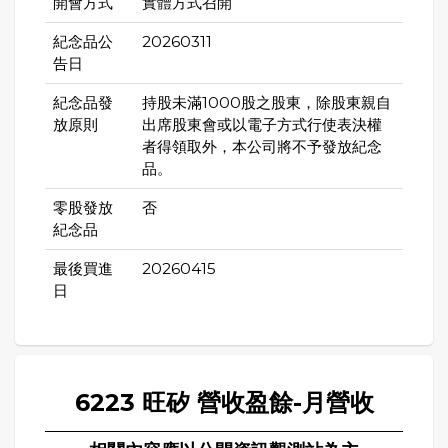
開會方式
實體方式召開
紀念品公
20260311
告日
紀念品發
持股未滿1000股之股東，除股東親自
放原則
出席股東會或以電子方式行使表決權
者得領取外，本公司將不予發放紀念
品。
零股發放
否
紀念品
最後買進
20260415
日
6223 旺矽 營收盈餘-月營收