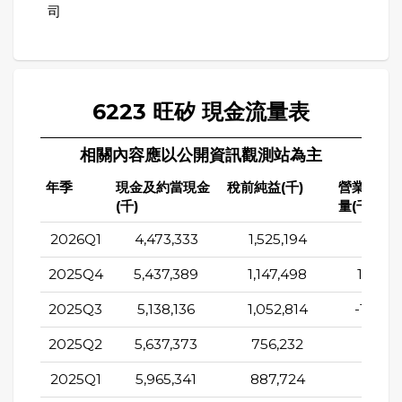
司
6223 旺矽 現金流量表
相關內容應以公開資訊觀測站為主
年季
現金及約當現金
稅前純益(千)
營業活動
(千)
量(千)
2026Q1
4,473,333
1,525,194
991,6
2025Q4
5,437,389
1,147,498
1,484,
2025Q3
5,138,136
1,052,814
-1,024
2025Q2
5,637,373
756,232
856,9
2025Q1
5,965,341
887,724
721,3