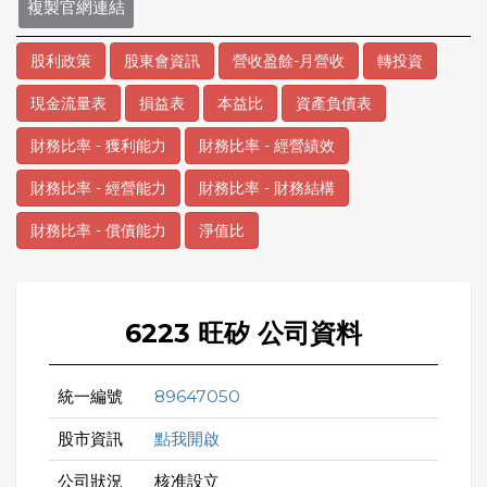
複製官網連結
股利政策
股東會資訊
營收盈餘-月營收
轉投資
現金流量表
損益表
本益比
資產負債表
財務比率 - 獲利能力
財務比率 - 經營績效
財務比率 - 經營能力
財務比率 - 財務結構
財務比率 - 償債能力
淨值比
6223 旺矽 公司資料
統一編號
89647050
股市資訊
點我開啟
公司狀況
核准設立