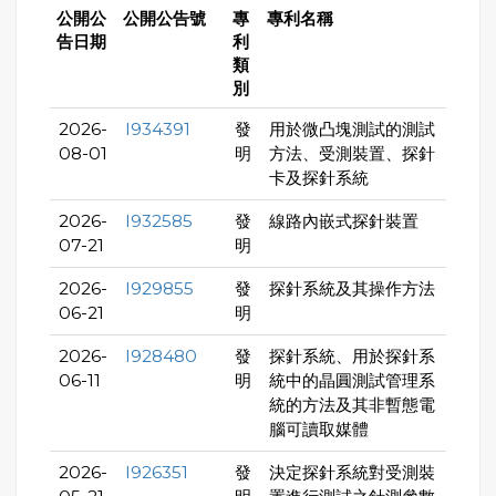
公開公
公開公告號
專
專利名稱
告日期
利
類
別
2026-
I934391
發
用於微凸塊測試的測試
08-01
明
方法、受測裝置、探針
卡及探針系統
2026-
I932585
發
線路內嵌式探針裝置
07-21
明
2026-
I929855
發
探針系統及其操作方法
06-21
明
2026-
I928480
發
探針系統、用於探針系
06-11
明
統中的晶圓測試管理系
統的方法及其非暫態電
腦可讀取媒體
2026-
I926351
發
決定探針系統對受測裝