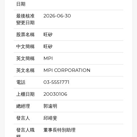
日期
最後核准
2026-06-30
變更日期
股票名稱
旺矽
中文簡稱
旺矽
英文簡稱
MPI
英文名稱
MPI CORPORATION
電話
03-5551771
上櫃日期
20030106
總經理
郭遠明
發言人
邱靖斐
發言人職
董事長特別助理
稱