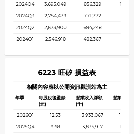
2024Q4
3,695,049
856,329
1,706,
2024Q3
2,754,479
771,772
-193,5
2024Q2
2,673,900
684,248
347,0
2024Q1
2,546,918
482,367
237,1
6223 旺矽 損益表
相關內容應以公開資訊觀測站為主
年季
每股稅後盈餘
營業收入淨額
營業成本(
(元)
(千)
2026Q1
12.53
3,933,067
1,594,
2025Q4
9.68
3,835,917
1,773,