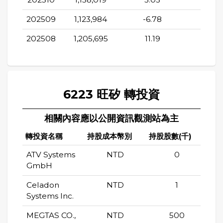
202509
1,123,984
-6.78
12.7
202508
1,205,695
11.19
33.7
6223 旺矽 轉投資
相關內容應以公開資訊觀測站為主
轉投資名稱
持股成本幣別
持股股數(千)
持股
ATV Systems
NTD
0
GmbH
Celadon
NTD
1
Systems Inc.
MEGTAS CO.,
NTD
500