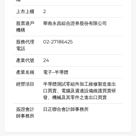
上市上櫃
2
股票過戶
華南永昌綜合證券股份有限公司
機構
股務代理
02-27186425
電話
產業代號
24
產業名稱
電子–半導體
經營項目
半導體測試零組件加工維修製造進出
口買賣、電腦及週邊設備維護買賣研
發、機械及其零件之進出口買賣
簽證會計
日正聯合會計師事務所
師事務所