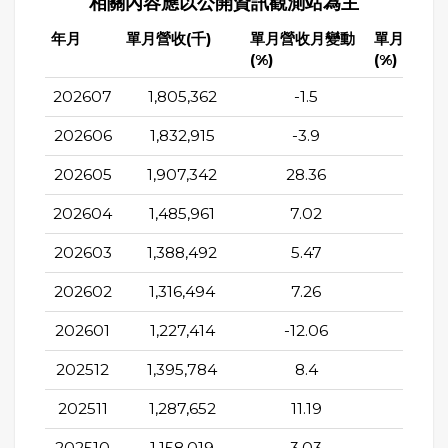
相關內容應以公開資訊觀測站為主
年月
單月營收(千)
單月營收月變動
單月營收
(%)
(%)
202607
1,805,362
-1.5
66.5
202606
1,832,915
-3.9
65.0
202605
1,907,342
28.36
57.8
202604
1,485,961
7.02
52.6
202603
1,388,492
5.47
38.6
202602
1,316,494
7.26
45.5
202601
1,227,414
-12.06
33.0
202512
1,395,784
8.4
32.6
202511
1,287,652
11.19
31.3
202510
1,158,019
3.03
19.3