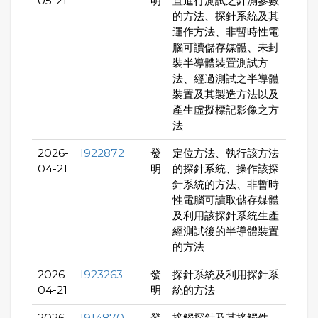
05-21
明
置進行測試之針測參數
的方法、探針系統及其
運作方法、非暫時性電
腦可讀儲存媒體、未封
裝半導體裝置測試方
法、經過測試之半導體
裝置及其製造方法以及
產生虛擬標記影像之方
法
2026-
I922872
發
定位方法、執行該方法
04-21
明
的探針系統、操作該探
針系統的方法、非暫時
性電腦可讀取儲存媒體
及利用該探針系統生產
經測試後的半導體裝置
的方法
2026-
I923263
發
探針系統及利用探針系
04-21
明
統的方法
2026-
I914870
發
接觸探針及其接觸件、