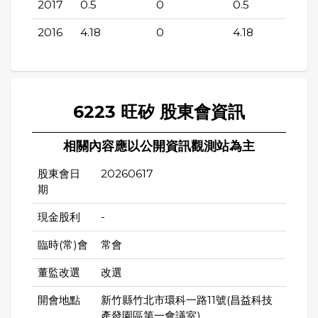
2017
0.5
0
0.5
2016
4.18
0
4.18
6223 旺矽 股東會資訊
相關內容應以公開資訊觀測站為主
股東會日
20260617
期
現金股利
-
臨時(常)會
常會
董監改選
改選
開會地點
新竹縣竹北市環科一路11號(昌益科技
產發園區第一會議室)