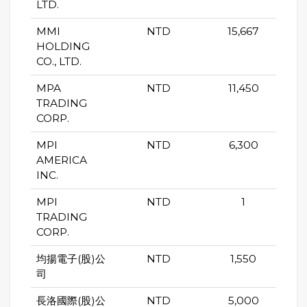
LTD.
MMI
NTD
15,667
HOLDING
CO., LTD.
MPA
NTD
11,450
TRADING
CORP.
MPI
NTD
6,300
AMERICA
INC.
MPI
NTD
1
TRADING
CORP.
均揚電子(股)公
NTD
1,550
司
長洛國際(股)公
NTD
5,000