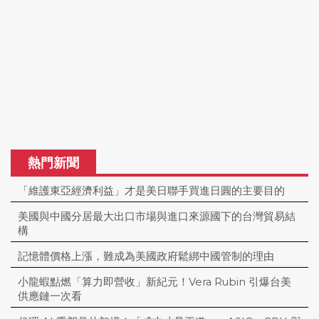
熱門新聞
「維護東亞經濟利益」才是美日聯手買進日圓的主要目的
美國與中國分居最大出口市場與進口來源國下的台灣貿易結
構
記憶體價格上漲，難成為美國政府鬆綁中國管制的理由
小龍蝦點燃「算力即營收」新紀元！Vera Rubin 引爆台美
供應鏈一次看