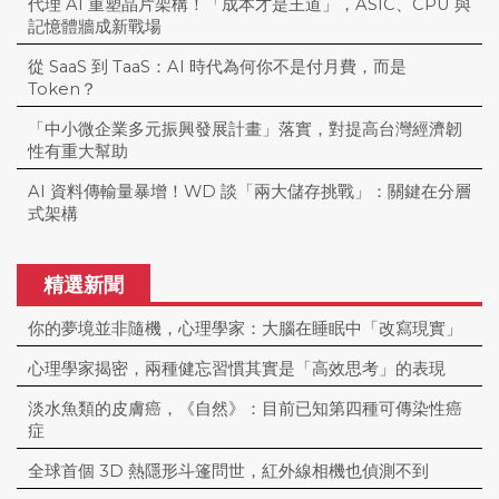
代理 AI 重塑晶片架構！「成本才是王道」，ASIC、CPU 與
記憶體牆成新戰場
從 SaaS 到 TaaS：AI 時代為何你不是付月費，而是
Token？
「中小微企業多元振興發展計畫」落實，對提高台灣經濟韌
性有重大幫助
AI 資料傳輸量暴增！WD 談「兩大儲存挑戰」：關鍵在分層
式架構
精選新聞
你的夢境並非隨機，心理學家：大腦在睡眠中「改寫現實」
心理學家揭密，兩種健忘習慣其實是「高效思考」的表現
淡水魚類的皮膚癌，《自然》：目前已知第四種可傳染性癌
症
全球首個 3D 熱隱形斗篷問世，紅外線相機也偵測不到