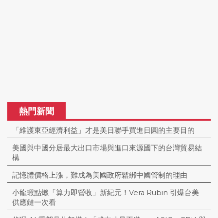
熱門新聞
「維護東亞經濟利益」才是美日聯手買進日圓的主要目的
美國與中國分居最大出口市場與進口來源國下的台灣貿易結
構
記憶體價格上漲，難成為美國政府鬆綁中國管制的理由
小龍蝦點燃「算力即營收」新紀元！Vera Rubin 引爆台美
供應鏈一次看