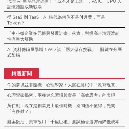
代理 AI 重塑晶片架構！「成本才是王道」，ASIC、CPU 與
記憶體牆成新戰場
從 SaaS 到 TaaS：AI 時代為何你不是付月費，而是
Token？
「中小微企業多元振興發展計畫」落實，對提高台灣經濟韌
性有重大幫助
AI 資料傳輸量暴增！WD 談「兩大儲存挑戰」：關鍵在分層
式架構
精選新聞
你的夢境並非隨機，心理學家：大腦在睡眠中「改寫現實」
心理學家揭密，兩種健忘習慣其實是「高效思考」的表現
黃仁勳：現在是創業史上最佳時機，別問值不值得，先問
「有多難？」
廢案復活，美軍改用「千里巨砲」測試極音速彈頭降低成本