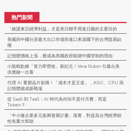
熱門新聞
「維護東亞經濟利益」才是美日聯手買進日圓的主要目的
美國與中國分居最大出口市場與進口來源國下的台灣貿易結
構
記憶體價格上漲，難成為美國政府鬆綁中國管制的理由
小龍蝦點燃「算力即營收」新紀元！Vera Rubin 引爆台美
供應鏈一次看
代理 AI 重塑晶片架構！「成本才是王道」，ASIC、CPU 與
記憶體牆成新戰場
從 SaaS 到 TaaS：AI 時代為何你不是付月費，而是
Token？
「中小微企業多元振興發展計畫」落實，對提高台灣經濟韌
性有重大幫助