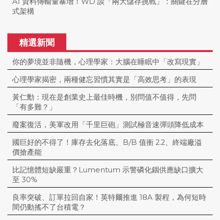
AI 資料傳輸量暴增！WD 談「兩大儲存挑戰」：關鍵在分層
式架構
精選新聞
你的夢境並非隨機，心理學家：大腦在睡眠中「改寫現實」
心理學家揭密，兩種健忘習慣其實是「高效思考」的表現
黃仁勳：現在是創業史上最佳時機，別問值不值得，先問
「有多難？」
廢案復活，美軍改用「千里巨砲」測試極音速彈頭降低成本
國巨好的不得了！庫存去化落底、B/B 值衝 2.2、終端廠溢
價搶產能
比記憶體短缺嚴重？Lumentum 示警磷化銦供應缺口擴大
至 30%
良率突破、訂單拉回自家！英特爾推進 18A 製程，為何短時
間仍動搖不了台積電？