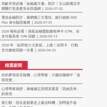
高齡失智必備「金融處方箋」防詐！玉山銀攜北市
聯醫打造資產安全防護網
2026-07-02
|
電信金融防詐，臺網攜三大電信、銀行啟動 MID
Plus 身分驗證服務
2026-07-01
|
2026 報稅必看！袋鼠金融盤點繳稅神卡 0.5%、全
支付最高拿 10% 回饋
2026-05-13
|
2026 年「綜所稅六大新規」上路！信用卡、行動
支付繳稅回饋一次看
2026-04-23
|
精選新聞
你的夢境並非隨機，心理學家：大腦在睡眠中「改
寫現實」
心理學家揭密，兩種健忘習慣其實是「高效思考」
的表現
黃仁勳：現在是創業史上最佳時機，別問值不值