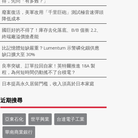
得，先問「有多難？」
廢案復活，美軍改用「千里巨砲」測試極音速彈頭
降低成本
國巨好的不得了！庫存去化落底、B/B 值衝 2.2、
終端廠溢價搶產能
比記憶體短缺嚴重？Lumentum 示警磷化銦供應
缺口擴大至 30%
良率突破、訂單拉回自家！英特爾推進 18A 製
程，為何短時間仍動搖不了台積電？
日本提高永久居留門檻，收入須高於日本家庭
近期搜尋
亞東石化
世平興業
台達電子工業
華南商業銀行