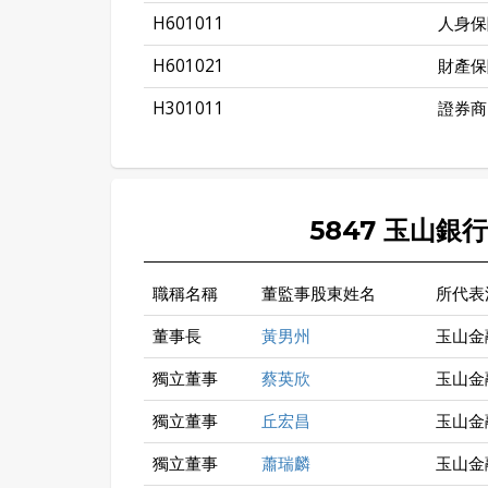
H601011
人身保
H601021
財產保
H301011
證券商
5847 玉山銀
職稱名稱
董監事股東姓名
所代表
董事長
黃男州
玉山金
獨立董事
蔡英欣
玉山金
獨立董事
丘宏昌
玉山金
獨立董事
蕭瑞麟
玉山金