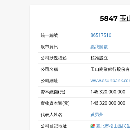
5847 
統一編號
86517510
股市資訊
點我開啟
公司狀況描述
核准設立
公司名稱
玉山商業銀行股份有
公司網址
www.esunbank.co
資本總額(元)
146,320,000,000
實收資本額(元)
146,320,000,000
代表人姓名
黃男州
公司登記地址
臺北市松山區民生