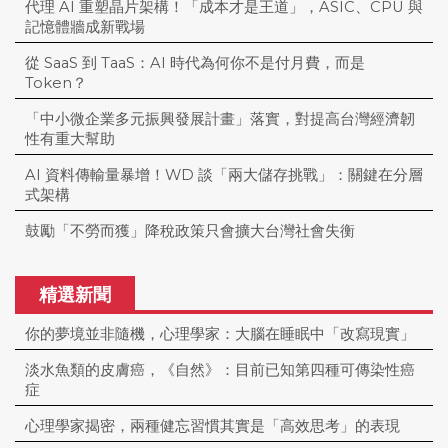
代理 AI 重塑晶片架構！「成本才是王道」，ASIC、CPU 與
記憶體牆成新戰場
從 SaaS 到 TaaS：AI 時代為何你不是付月費，而是
Token？
「中小微企業多元振興發展計畫」落實，對提高台灣經濟韌
性有重大幫助
AI 資料傳輸量暴增！WD 談「兩大儲存挑戰」：關鍵在分層
式架構
鼓勵「不勞而獲」降稅政策只會擴大台灣社會失衡
精選新聞
你的夢境並非隨機，心理學家：大腦在睡眠中「改寫現實」
淡水魚類的皮膚癌，《自然》：目前已知第四種可傳染性癌
症
心理學家揭密，兩種健忘習慣其實是「高效思考」的表現