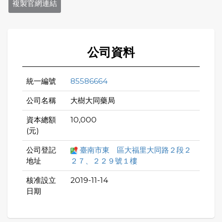
複製官網連結
公司資料
統一編號
85586664
公司名稱
大樹大同藥局
資本總額
10,000
(元)
公司登記
臺南市東 區大福里大同路２段２
地址
２７、２２９號１樓
核准設立
2019-11-14
日期