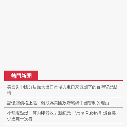
熱門新聞
美國與中國分居最大出口市場與進口來源國下的台灣貿易結
構
記憶體價格上漲，難成為美國政府鬆綁中國管制的理由
小龍蝦點燃「算力即營收」新紀元！Vera Rubin 引爆台美
供應鏈一次看