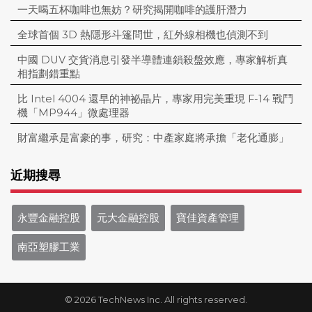
一天喝五杯咖啡也無妨？研究揭開咖啡的護肝潛力
全球首個 3D 熱隱形斗篷問世，紅外線相機也偵測不到
中國 DUV 交貨消息引發半導體連鎖殺盤效應，專家解析真
相指劃錯重點
比 Intel 4004 還早的神祕晶片，專家用完美重現 F-14 戰鬥
機「MP944」微處理器
財富繼承是富豪的事，研究：中產家庭將承擔「老化通膨」
近期搜尋
永豐金融控股
元大金融控股
寶佳資產管理
南亞塑膠工業
© 2026 TechNews Inc. All rights reserved.