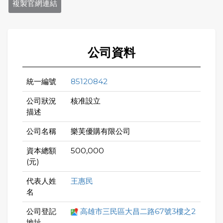
複製官網連結
公司資料
統一編號
85120842
公司狀況
核准設立
描述
公司名稱
樂芙優購有限公司
資本總額
500,000
(元)
代表人姓
王惠民
名
公司登記
高雄市三民區大昌二路67號3樓之2
地址