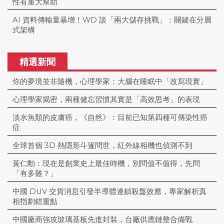
性有重大幫助
AI 資料傳輸量暴增！WD 談「兩大儲存挑戰」：關鍵在分層
式架構
精選新聞
你的夢境並非隨機，心理學家：大腦在睡眠中「改寫現實」
心理學家揭密，兩種健忘習慣其實是「高效思考」的表現
淡水魚類的皮膚癌，《自然》：目前已知第四種可傳染性癌
症
全球首個 3D 熱隱形斗篷問世，紅外線相機也偵測不到
黃仁勳：現在是創業史上最佳時機，別問值不值得，先問
「有多難？」
中國 DUV 交貨消息引發半導體連鎖殺盤效應，專家解析真
相指劃錯重點
中國廠商強攻玻璃基板先進封裝，台廠供應鏈整合備戰