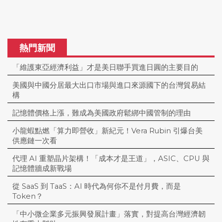
熱門新聞
「維護東亞經濟利益」才是美日聯手買進日圓的主要目的
美國與中國分居最大出口市場與進口來源國下的台灣貿易結
構
記憶體價格上漲，難成為美國政府鬆綁中國管制的理由
小龍蝦點燃「算力即營收」新紀元！Vera Rubin 引爆台美
供應鏈一次看
代理 AI 重塑晶片架構！「成本才是王道」，ASIC、CPU 與
記憶體牆成新戰場
從 SaaS 到 TaaS：AI 時代為何你不是付月費，而是
Token？
「中小微企業多元振興發展計畫」落實，對提高台灣經濟韌