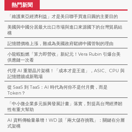
熱門新聞
「維護東亞經濟利益」才是美日聯手買進日圓的主要目的
美國與中國分居最大出口市場與進口來源國下的台灣貿易結
構
記憶體價格上漲，難成為美國政府鬆綁中國管制的理由
小龍蝦點燃「算力即營收」新紀元！Vera Rubin 引爆台美
供應鏈一次看
代理 AI 重塑晶片架構！「成本才是王道」，ASIC、CPU 與
記憶體牆成新戰場
從 SaaS 到 TaaS：AI 時代為何你不是付月費，而是
Token？
「中小微企業多元振興發展計畫」落實，對提高台灣經濟韌
性有重大幫助
AI 資料傳輸量暴增！WD 談「兩大儲存挑戰」：關鍵在分層
式架構