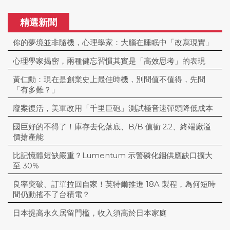
精選新聞
你的夢境並非隨機，心理學家：大腦在睡眠中「改寫現實」
心理學家揭密，兩種健忘習慣其實是「高效思考」的表現
黃仁勳：現在是創業史上最佳時機，別問值不值得，先問
「有多難？」
廢案復活，美軍改用「千里巨砲」測試極音速彈頭降低成本
國巨好的不得了！庫存去化落底、B/B 值衝 2.2、終端廠溢
價搶產能
比記憶體短缺嚴重？Lumentum 示警磷化銦供應缺口擴大
至 30%
良率突破、訂單拉回自家！英特爾推進 18A 製程，為何短時
間仍動搖不了台積電？
日本提高永久居留門檻，收入須高於日本家庭