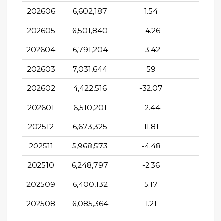
202606
6,602,187
1.54
12.66
202605
6,501,840
-4.26
7.53
202604
6,791,204
-3.42
8.24
202603
7,031,644
59
5.17
202602
4,422,516
-32.07
-20.6
202601
6,510,201
-2.44
12.0
202512
6,673,325
11.81
-8.7
202511
5,968,573
-4.48
-13.3
202510
6,248,797
-2.36
-3.81
202509
6,400,132
5.17
-3.3
202508
6,085,364
1.21
-11.3