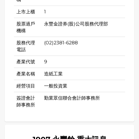
上市上櫃
1
股票過戶
永豐金證券(股)公司股務代理部
機構
股務代理
(02)2381-6288
電話
產業代號
9
產業名稱
造紙工業
經營項目
一般投資業
簽證會計
勤業眾信聯合會計師事務所
師事務所