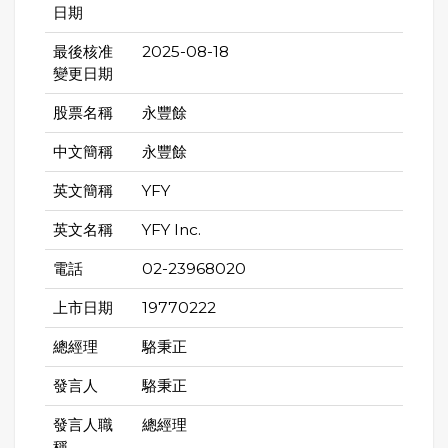
日期
最後核准
2025-08-18
變更日期
股票名稱
永豐餘
中文簡稱
永豐餘
英文簡稱
YFY
英文名稱
YFY Inc.
電話
02-23968020
上市日期
19770222
總經理
駱秉正
發言人
駱秉正
發言人職
總經理
稱