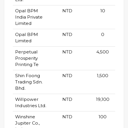
Opal BPM
NTD
10
India Private
Limited
Opal BPM
NTD
0
Limited
Perpetual
NTD
4,500
Prosperity
Printing Te
Shin Foong
NTD
1,500
Trading Sdn.
Bhd.
Willpower
NTD
19,100
Industries Ltd.
Winshine
NTD
100
Jupiter Co.,