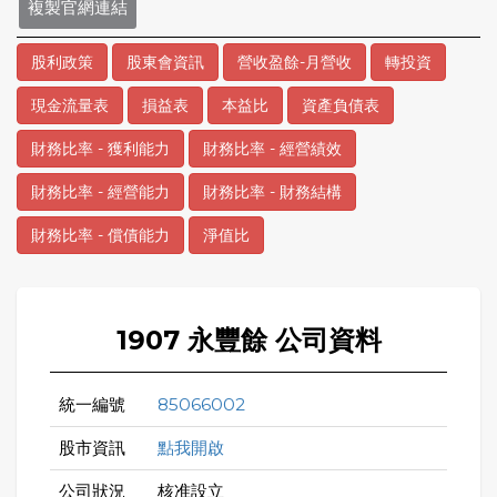
複製官網連結
股利政策
股東會資訊
營收盈餘-月營收
轉投資
現金流量表
損益表
本益比
資產負債表
財務比率 - 獲利能力
財務比率 - 經營績效
財務比率 - 經營能力
財務比率 - 財務結構
財務比率 - 償債能力
淨值比
1907 永豐餘 公司資料
統一編號
85066002
股市資訊
點我開啟
公司狀況
核准設立