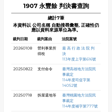
1907 永豐餘 判決書查詢
總計7筆
本資料以 公司名稱 自動搜尋彙整, 正確性仍
應以資料來源單位為準。
裁判日期
裁判案由
法院案號
20260108
營利事業所
最 高 行 政 法 院 判
得稅
決
113年度上字第616號
20250822
支付命令
臺灣高雄地方法院民
事裁定
114年度司促字第
14052號
20250718
拆屋還地等
臺灣桃園地方法院民
事裁定
114年度補字第777號