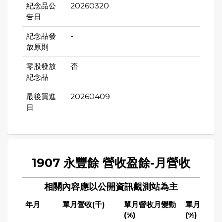
紀念品公
20260320
告日
紀念品發
-
放原則
零股發放
否
紀念品
最後買進
20260409
日
1907 永豐餘 營收盈餘-月營收
相關內容應以公開資訊觀測站為主
年月
單月營收(千)
單月營收月變動
單月營收
(%)
(%)