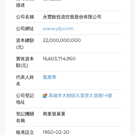
描述
公司名稱
永豐餘投資控股股份有限公司
公司網址
www.yfy.com
資本總額
22,000,000,000
(元)
實收資本
16,603,714,950
額(元)
代表人姓
葉惠青
名
公司登記
高雄市大樹區久堂里久堂路14號
地址
登記機關
商業發展署
名稱
核准設立
1950-02-20