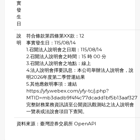
實
發
生
日
說
符合條款第四條第XX款：12
明
事實發生日：115/08/14
1.召開法人說明會之日期：115/08/14
2.召開法人說明會之時間：15 時 00 分
3.召開法人說明會之地點：線上
4.法人說明會擇要訊息：本公司舉辦法人說明會，說
明2026年度第二季營運結果
5.其他應敘明事項：連結
https://yfy.webex.com/yfy-tc/j.php?
MTID=mb3dadb9f4f4c77dcadd1bf5b13aaf327
完整財務業務資訊請至公開資訊觀測站之法人說明會
一覽表或法說會項目下查閱。
資料來源：臺灣證券交易所 OpenAPI