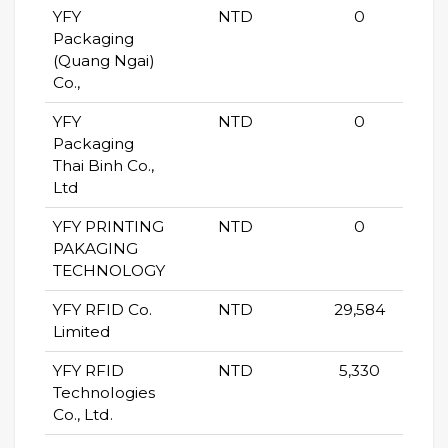
YFY
NTD
0
Packaging
(Quang Ngai)
Co.,
YFY
NTD
0
Packaging
Thai Binh Co.,
Ltd
YFY PRINTING
NTD
0
PAKAGING
TECHNOLOGY
YFY RFID Co.
NTD
29,584
Limited
YFY RFID
NTD
5,330
Technologies
Co., Ltd.