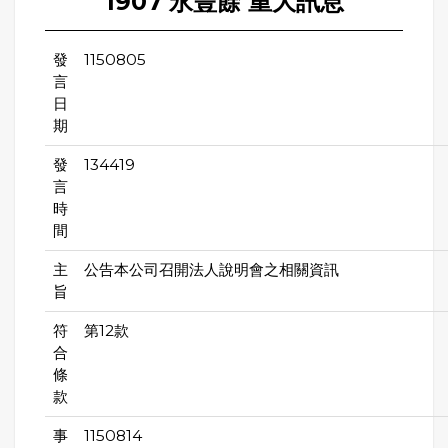
1907 永豐餘 重大訊息
發
1150805
言
日
期
發
134419
言
時
間
主
公告本公司召開法人說明會之相關資訊
旨
符
第12款
合
條
款
事
1150814