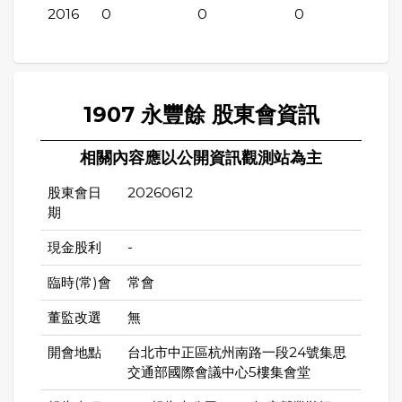
2016
0
0
0
1907 永豐餘 股東會資訊
相關內容應以公開資訊觀測站為主
股東會日
20260612
期
現金股利
-
臨時(常)會
常會
董監改選
無
開會地點
台北市中正區杭州南路一段24號集思
交通部國際會議中心5樓集會堂