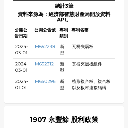
總計3筆
資料來源為：經濟部智慧財產局開放資料
API。
公開公
公開公告號
專利
專利名稱
告日期
類別
2024-
M652298
新
瓦楞夾層板
03-01
型
2024-
M652312
新
瓦楞夾層板組件
03-01
型
2024-
M650296
新
梳形複合板、複合板
01-01
型
以及板材連接結構
1907 永豐餘 股利政策