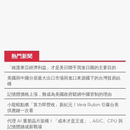
熱門新聞
「維護東亞經濟利益」才是美日聯手買進日圓的主要目的
美國與中國分居最大出口市場與進口來源國下的台灣貿易結
構
記憶體價格上漲，難成為美國政府鬆綁中國管制的理由
小龍蝦點燃「算力即營收」新紀元！Vera Rubin 引爆台美
供應鏈一次看
代理 AI 重塑晶片架構！「成本才是王道」，ASIC、CPU 與
記憶體牆成新戰場