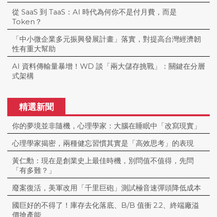
從 SaaS 到 TaaS：AI 時代為何你不是付月費，而是
Token？
「中小微企業多元振興發展計畫」落實，對提高台灣經濟韌
性有重大幫助
AI 資料傳輸量暴增！WD 談「兩大儲存挑戰」：關鍵在分層
式架構
精選新聞
你的夢境並非隨機，心理學家：大腦在睡眠中「改寫現實」
心理學家揭密，兩種健忘習慣其實是「高效思考」的表現
黃仁勳：現在是創業史上最佳時機，別問值不值得，先問
「有多難？」
廢案復活，美軍改用「千里巨砲」測試極音速彈頭降低成本
國巨好的不得了！庫存去化落底、B/B 值衝 2.2、終端廠溢
價搶產能