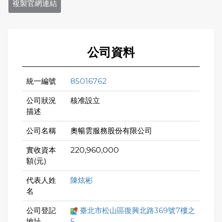
複製官網連結
公司資料
統一編號
85016762
公司狀況
核准設立
描述
公司名稱
奧暢雲服務股份有限公司
實收資本
220,960,000
額(元)
代表人姓
陳炫彬
名
公司登記
臺北市松山區復興北路369號7樓之
地址
5