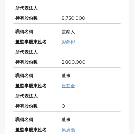
8,750,000
監察人
彭錦彬
2,800,000
董事
丘立全
0
董事
吳廣義