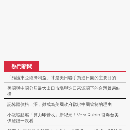
熱門新聞
「維護東亞經濟利益」才是美日聯手買進日圓的主要目的
美國與中國分居最大出口市場與進口來源國下的台灣貿易結
構
記憶體價格上漲，難成為美國政府鬆綁中國管制的理由
小龍蝦點燃「算力即營收」新紀元！Vera Rubin 引爆台美
供應鏈一次看