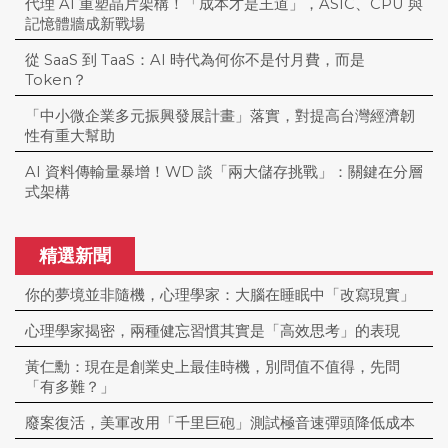
代理 AI 重塑晶片架構！「成本才是王道」，ASIC、CPU 與
記憶體牆成新戰場
從 SaaS 到 TaaS：AI 時代為何你不是付月費，而是
Token？
「中小微企業多元振興發展計畫」落實，對提高台灣經濟韌
性有重大幫助
AI 資料傳輸量暴增！WD 談「兩大儲存挑戰」：關鍵在分層
式架構
精選新聞
你的夢境並非隨機，心理學家：大腦在睡眠中「改寫現實」
心理學家揭密，兩種健忘習慣其實是「高效思考」的表現
黃仁勳：現在是創業史上最佳時機，別問值不值得，先問
「有多難？」
廢案復活，美軍改用「千里巨砲」測試極音速彈頭降低成本