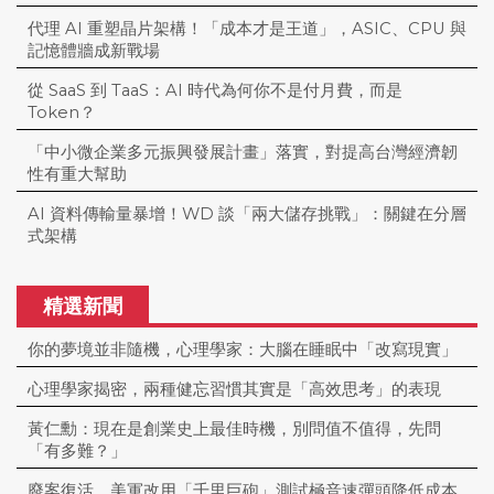
代理 AI 重塑晶片架構！「成本才是王道」，ASIC、CPU 與
記憶體牆成新戰場
從 SaaS 到 TaaS：AI 時代為何你不是付月費，而是
Token？
「中小微企業多元振興發展計畫」落實，對提高台灣經濟韌
性有重大幫助
AI 資料傳輸量暴增！WD 談「兩大儲存挑戰」：關鍵在分層
式架構
精選新聞
你的夢境並非隨機，心理學家：大腦在睡眠中「改寫現實」
心理學家揭密，兩種健忘習慣其實是「高效思考」的表現
黃仁勳：現在是創業史上最佳時機，別問值不值得，先問
「有多難？」
廢案復活，美軍改用「千里巨砲」測試極音速彈頭降低成本