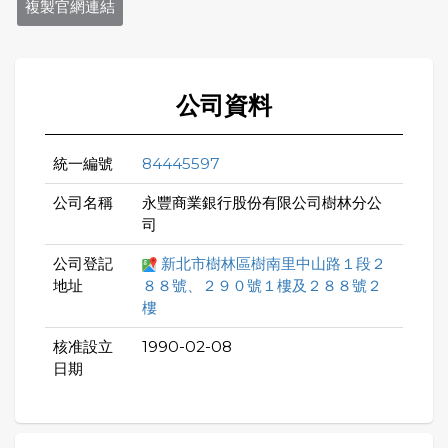
複製官網連結
公司資料
統一編號
84445597
公司名稱
永豐商業銀行股份有限公司樹林分公
司
公司登記
新北市樹林區樹南里中山路１段２
地址
８８號、２９０號１樓及２８８號２
樓
核准設立
1990-02-08
日期