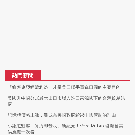
熱門新聞
「維護東亞經濟利益」才是美日聯手買進日圓的主要目的
美國與中國分居最大出口市場與進口來源國下的台灣貿易結
構
記憶體價格上漲，難成為美國政府鬆綁中國管制的理由
小龍蝦點燃「算力即營收」新紀元！Vera Rubin 引爆台美
供應鏈一次看