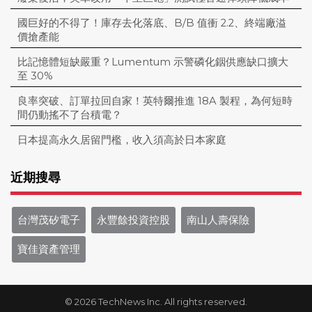
國巨好的不得了！庫存去化落底、B/B 值衝 2.2、終端廠溢
價搶產能
比記憶體短缺嚴重？Lumentum 示警磷化銦供應缺口擴大
至 30%
良率突破、訂單拉回自家！英特爾推進 18A 製程，為何短時
間仍動搖不了台積電？
日本提高永久居留門檻，收入須高於日本家庭
近期搜尋
台灣茂矽電子
永豐餘投資控股
南山人壽保險
寶佳資產管理
© 2026 TechNews Inc. All rights reserved.