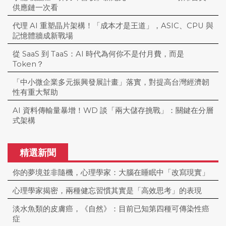
供應鏈一次看
代理 AI 重塑晶片架構！「成本才是王道」，ASIC、CPU 與
記憶體牆成新戰場
從 SaaS 到 TaaS：AI 時代為何你不是付月費，而是
Token？
「中小微企業多元振興發展計畫」落實，對提高台灣經濟韌
性有重大幫助
AI 資料傳輸量暴增！WD 談「兩大儲存挑戰」：關鍵在分層
式架構
精選新聞
你的夢境並非隨機，心理學家：大腦在睡眠中「改寫現實」
心理學家揭密，兩種健忘習慣其實是「高效思考」的表現
淡水魚類的皮膚癌，《自然》：目前已知第四種可傳染性癌
症