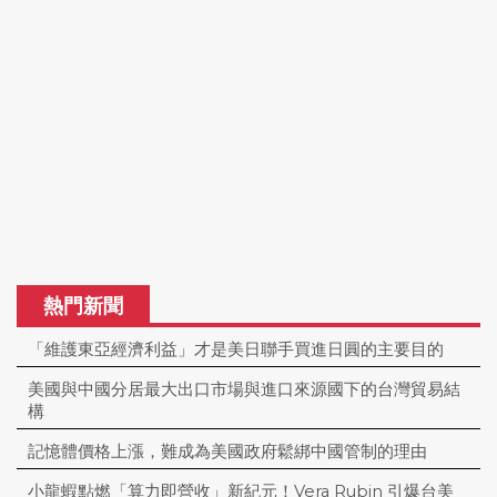
熱門新聞
「維護東亞經濟利益」才是美日聯手買進日圓的主要目的
美國與中國分居最大出口市場與進口來源國下的台灣貿易結
構
記憶體價格上漲，難成為美國政府鬆綁中國管制的理由
小龍蝦點燃「算力即營收」新紀元！Vera Rubin 引爆台美