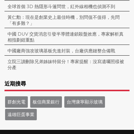
全球首個 3D 熱隱形斗篷問世，紅外線相機也偵測不到
黃仁勳：現在是創業史上最佳時機，別問值不值得，先問
「有多難？」
中國 DUV 交貨消息引發半導體連鎖殺盤效應，專家解析真
相指劃錯重點
中國廠商強攻玻璃基板先進封裝，台廠供應鏈整合備戰
立院三讀刪除兄弟姊妹特留分！專家提醒：沒寫遺囑照樣被
分產
近期搜尋
群創光電
板信商業銀行
台灣康寧顯示玻璃
遠雄巨蛋事業