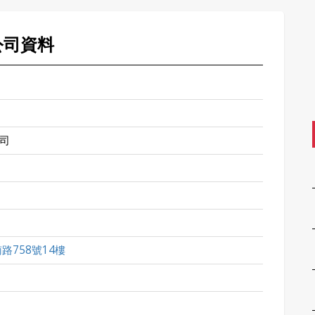
公司資料
司
路758號14樓