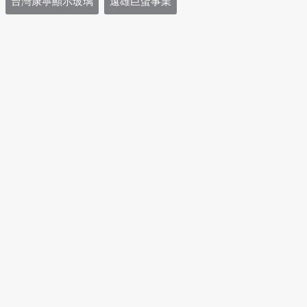
台灣康寧顯示玻璃
遠雄巨蛋事業