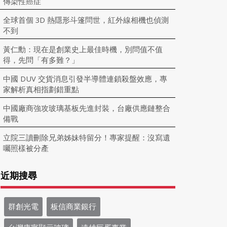
傳染性癌症
全球首個 3D 熱隱形斗篷問世，紅外線相機也偵測
不到
黃仁勳：現在是創業史上最佳時機，別問值不值
得，先問「有多難？」
中國 DUV 交貨消息引發半導體連鎖殺盤效應，專
家解析真相指劃錯重點
中國廠商強攻玻璃基板先進封裝，台廠供應鏈整合
備戰
立院三讀刪除兄弟姊妹特留分！專家提醒：沒寫遺
囑照樣被分產
近期搜尋
群創光電
板信商業銀行