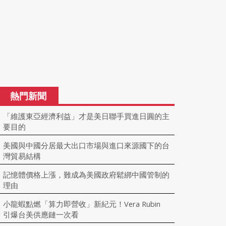
熱門新聞
「維護東亞經濟利益」才是美日聯手買進日圓的主
要目的
美國與中國分居最大出口市場與進口來源國下的台
灣貿易結構
記憶體價格上漲，難成為美國政府鬆綁中國管制的
理由
小龍蝦點燃「算力即營收」新紀元！Vera Rubin
引爆台美供應鏈一次看