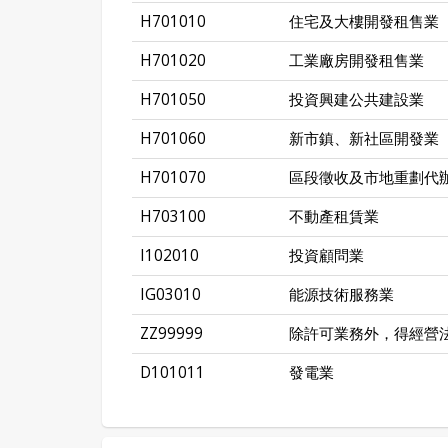
H701010
住宅及大樓開發租售業
H701020
工業廠房開發租售業
H701050
投資興建公共建設業
H701060
新市鎮、新社區開發業
H701070
區段徵收及市地重劃代
H703100
不動產租賃業
I102010
投資顧問業
IG03010
能源技術服務業
ZZ99999
除許可業務外，得經營
D101011
發電業