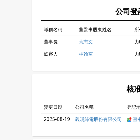
公司登
職稱名稱
董監事股東姓名
所
董事長
黃志文
力
監察人
林翰霙
力
核
變更日期
公司名稱
登記
2025-08-19
義暘綠電股份有限公司
臺