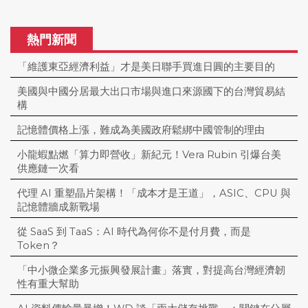
熱門新聞
「維護東亞經濟利益」才是美日聯手買進日圓的主要目的
美國與中國分居最大出口市場與進口來源國下的台灣貿易結
構
記憶體價格上漲，難成為美國政府鬆綁中國管制的理由
小龍蝦點燃「算力即營收」新紀元！Vera Rubin 引爆台美
供應鏈一次看
代理 AI 重塑晶片架構！「成本才是王道」，ASIC、CPU 與
記憶體牆成新戰場
從 SaaS 到 TaaS：AI 時代為何你不是付月費，而是
Token？
「中小微企業多元振興發展計畫」落實，對提高台灣經濟韌
性有重大幫助