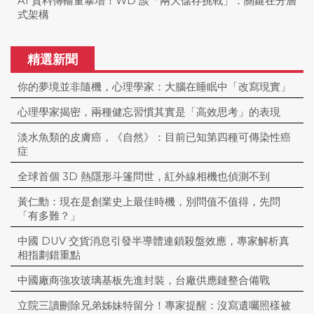
AI 資料傳輸量暴增！WD 談「兩大儲存挑戰」：關鍵在分層
式架構
精選新聞
你的夢境並非隨機，心理學家：大腦在睡眠中「改寫現實」
心理學家揭密，兩種健忘習慣其實是「高效思考」的表現
淡水魚類的皮膚癌，《自然》：目前已知第四種可傳染性癌
症
全球首個 3D 熱隱形斗篷問世，紅外線相機也偵測不到
黃仁勳：現在是創業史上最佳時機，別問值不值得，先問
「有多難？」
中國 DUV 交貨消息引發半導體連鎖殺盤效應，專家解析真
相指劃錯重點
中國廠商強攻玻璃基板先進封裝，台廠供應鏈整合備戰
立院三讀刪除兄弟姊妹特留分！專家提醒：沒寫遺囑照樣被